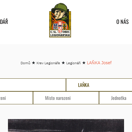
NDÁŘ
O NÁS
★
★
★
LAŇKA Josef
Domů
Krev Legionáře
Legionáři