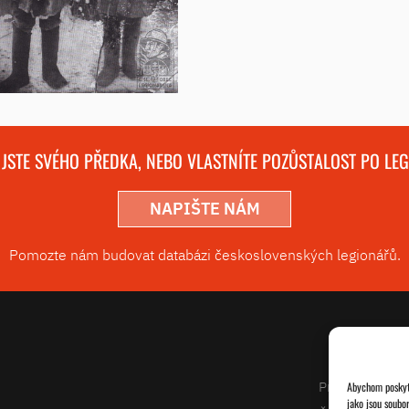
 JSTE SVÉHO PŘEDKA, NEBO VLASTNÍTE POZŮSTALOST PO LE
NAPIŠTE NÁM
Pomozte nám budovat databázi československých legionářů.
Projekty
Abychom poskytl
jako jsou soubo