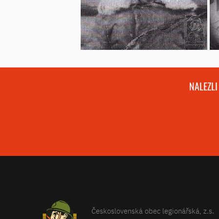
NALEZLI
Československá obec legionářská, z.s.