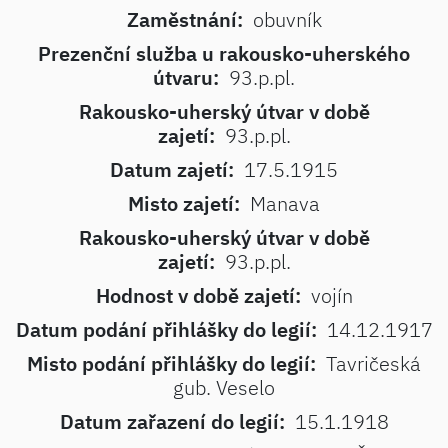
Zaměstnání:
obuvník
Prezenční služba u rakousko-uherského
útvaru:
93.p.pl.
Rakousko-uherský útvar v době
zajetí:
93.p.pl.
Datum zajetí:
17.5.1915
Misto zajetí:
Manava
Rakousko-uherský útvar v době
zajetí:
93.p.pl.
Hodnost v době zajetí:
vojín
Datum podání přihlášky do legií:
14.12.1917
Misto podání přihlášky do legií:
Tavričeská
gub. Veselo
Datum zařazení do legií:
15.1.1918