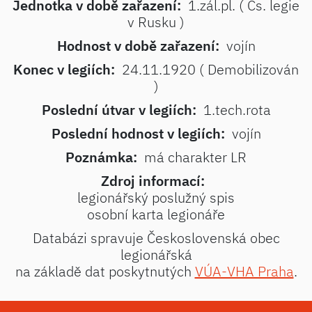
Jednotka v době zařazení:
1.zál.pl. ( Čs. legie
v Rusku )
Hodnost v době zařazení:
vojín
Konec v legiích:
24.11.1920 ( Demobilizován
)
Poslední útvar v legiích:
1.tech.rota
Poslední hodnost v legiích:
vojín
Poznámka:
má charakter LR
Zdroj informací:
legionářský poslužný spis
osobní karta legionáře
Databázi spravuje Československá obec
legionářská
na základě dat poskytnutých
VÚA-VHA Praha
.