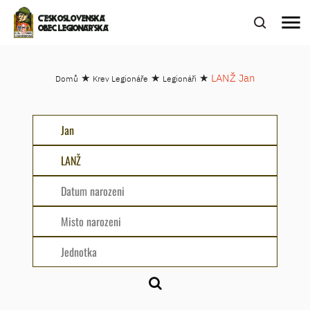
menu
ČESKOSLOVENSKÁ
OBEC LEGIONÁŘSKÁ
★
★
★
LANŽ Jan
Domů
Krev Legionáře
Legionáři