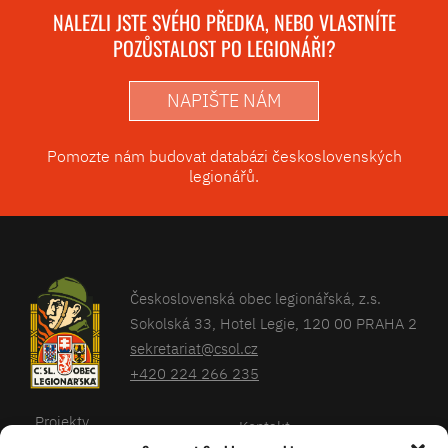
NALEZLI JSTE SVÉHO PŘEDKA, NEBO VLASTNÍTE
POZŮSTALOST PO LEGIONÁŘI?
NAPIŠTE NÁM
Pomozte nám budovat databázi československých
legionářů.
Československá obec legionářská, z.s.
Sokolská 33, Hotel Legie, 120 00 PRAHA 2
sekretariat@csol.cz
+420 224 266 235
Projekty
Kontakt