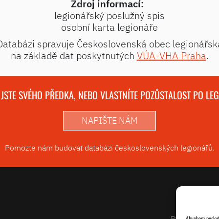
Zdroj informací:
legionářský poslužný spis
osobní karta legionáře
Databázi spravuje Československá obec legionářsk
na základě dat poskytnutých
VÚA-VHA Praha
.
 JSTE SVÉHO PŘEDKA, NEBO VLASTNÍTE POZŮSTALOST PO LE
NAPIŠTE NÁM
Pomozte nám budovat databázi československých legionářů.
Projekty
Abychom poskytl