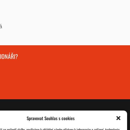
á
GIONÁŘI?
Spravovat Souhlas s cookies
O nás
Databáze legionářů
i co nejlepší služby, používáme k ukládání a/nebo přístupu k informacím o zařízení, technologie