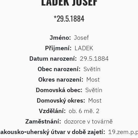
LADEK JOSEF
*29.5.1884
Jméno:
Josef
Přijmení:
LADEK
Datum narození:
29.5.1884
Obec narození:
Světín
Okres narození:
Most
Domovská obec:
Světín
Domovský okres:
Most
Vzdělání:
ob. 6 mě. 2
Zaměstnání:
dozorce v továrně
akousko-uherský útvar v době zajetí:
19.zem.p.p