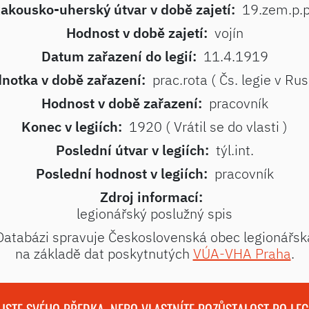
akousko-uherský útvar v době zajetí:
19.zem.p.p
Hodnost v době zajetí:
vojín
Datum zařazení do legií:
11.4.1919
notka v době zařazení:
prac.rota ( Čs. legie v Rus
Hodnost v době zařazení:
pracovník
Konec v legiích:
1920 ( Vrátil se do vlasti )
Poslední útvar v legiích:
týl.int.
Poslední hodnost v legiích:
pracovník
Zdroj informací:
legionářský poslužný spis
Databázi spravuje Československá obec legionářsk
na základě dat poskytnutých
VÚA-VHA Praha
.