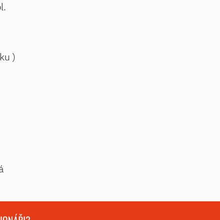
l.
ku )
á