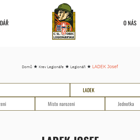
NDÁŘ
O NÁS
★
★
★
LADEK Josef
Domů
Krev Legionáře
Legionáři