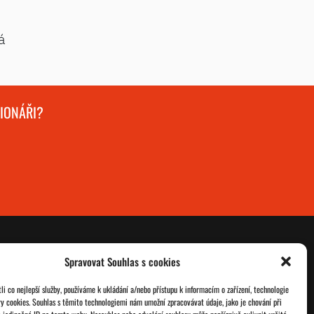
á
GIONÁŘI?
Spravovat Souhlas s cookies
O nás
Databáze legionářů
i co nejlepší služby, používáme k ukládání a/nebo přístupu k informacím o zařízení, technologie
ry cookies. Souhlas s těmito technologiemi nám umožní zpracovávat údaje, jako je chování při
Jednoty ČSOL
Pro členy