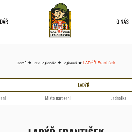
NDÁŘ
O NÁS
★
★
★
LADÝŘ František
Domů
Krev Legionáře
Legionáři