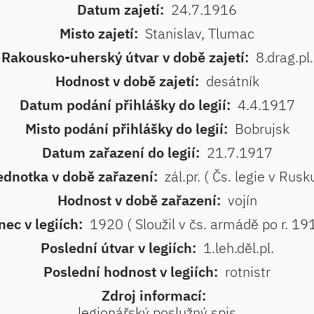
Datum zajetí:
24.7.1916
Misto zajetí:
Stanislav, Tlumac
Rakousko-uherský útvar v době zajetí:
8.drag.pl.
Hodnost v době zajetí:
desátník
Datum podání přihlášky do legií:
4.4.1917
Misto podání přihlášky do legií:
Bobrujsk
Datum zařazení do legií:
21.7.1917
ednotka v době zařazení:
zál.pr. ( Čs. legie v Rusk
Hodnost v době zařazení:
vojín
ec v legiích:
1920 ( Sloužil v čs. armádě po r. 19
Poslední útvar v legiích:
1.leh.děl.pl.
Poslední hodnost v legiích:
rotnistr
Zdroj informací:
legionářský poslužný spis