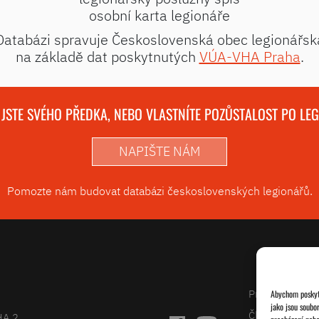
osobní karta legionáře
Databázi spravuje Československá obec legionářsk
na základě dat poskytnutých
VÚA-VHA Praha
.
 JSTE SVÉHO PŘEDKA, NEBO VLASTNÍTE POZŮSTALOST PO LE
NAPIŠTE NÁM
Pomozte nám budovat databázi československých legionářů.
Projekty
Abychom poskytl
jako jsou soubo
Články
HA 2