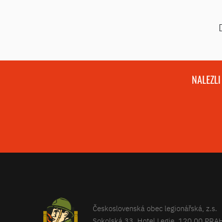
NALEZLI
Československá obec legionářská, z.s.
Sokolská 33, Hotel Legie, 120 00 PRA