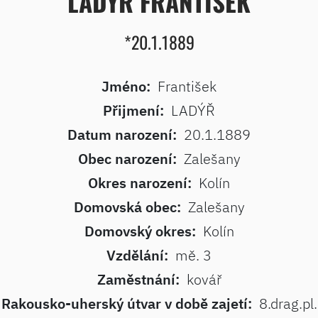
LADÝŘ FRANTIŠEK
*20.1.1889
Jméno:
František
Přijmení:
LADÝŘ
Datum narození:
20.1.1889
Obec narození:
Zalešany
Okres narození:
Kolín
Domovská obec:
Zalešany
Domovský okres:
Kolín
Vzdělání:
mě. 3
Zaměstnání:
kovář
Rakousko-uherský útvar v době zajetí:
8.drag.pl.