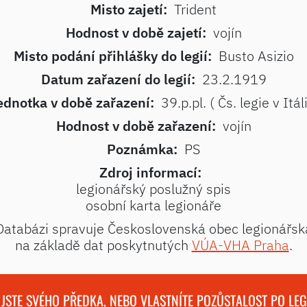
Misto zajetí:
Trident
Hodnost v době zajetí:
vojín
Misto podání přihlášky do legií:
Busto Asizio
Datum zařazení do legií:
23.2.1919
ednotka v době zařazení:
39.p.pl. ( Čs. legie v Itáli
Hodnost v době zařazení:
vojín
Poznámka:
PS
Zdroj informací:
legionářský poslužný spis
osobní karta legionáře
Databázi spravuje Československá obec legionářsk
na základě dat poskytnutých
VÚA-VHA Praha
.
 JSTE SVÉHO PŘEDKA, NEBO VLASTNÍTE POZŮSTALOST PO LE