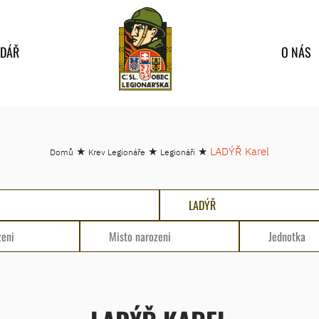
NDÁŘ
O NÁS
★
★
★
LADÝŘ Karel
Domů
Krev Legionáře
Legionáři