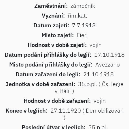
Zaměstnání:
zámečník
Vyznání:
řím.kat.
Datum zajetí:
7.7.1918
Misto zajetí:
Fieri
Hodnost v době zajetí:
vojín
Datum podání přihlášky do legií:
17.10.1918
Misto podání přihlášky do legií:
Avezzano
Datum zařazení do legií:
21.10.1918
Jednotka v době zařazení:
35.p.pl. ( Čs. legie
v Itálii )
Hodnost v době zařazení:
vojín
Konec v legiích:
27.11.1920 ( Demobilizován
)
Poslední útvar v legiích:
35.p.pl.