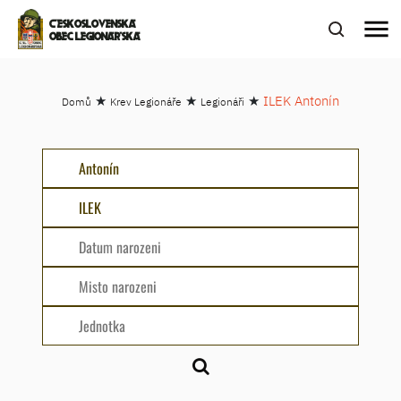
menu
ČESKOSLOVENSKÁ
OBEC LEGIONÁŘSKÁ
★
★
★
ILEK Antonín
Domů
Krev Legionáře
Legionáři