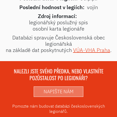
Poslední hodnost v legiích:
vojín
Zdroj informací:
legionářský poslužný spis
osobní karta legionáře
Databázi spravuje Československá obec
legionářská
na základě dat poskytnutých
VÚA-VHA Praha
.
NALEZLI JSTE SVÉHO PŘEDKA, NEBO VLASTNÍTE
POZŮSTALOST PO LEGIONÁŘI?
NAPIŠTE NÁM
Pomozte nám budovat databázi československých
legionářů.