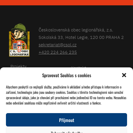
Československá obec legionářská, z.s.
Sokolská 33, Hotel Legie, 120 00 PRAHA 2
sekretariat@csol.cz
+420 224 266 235
Projekty
Kontakt
Spravovat Souhlas s cookies
Články
Databáze legionářů
Abychom poskytli co nejlepší služby, používáme k ukládání a/nebo přístupu k informacím o
Kalendář
Pro členy
zařízení, technologie jako jsou soubory cookies. Souhlas s těmito technologiemi nám umožní
O nás
zpracovávat údaje, jako je chování při procházení nebo jedinečná ID na tomto webu. Nesouhlas
Zásady cookies
nebo odvolání souhlasu může nepříznivě ovlivnit určité vlastnosti a funkce.
Jednoty ČSOL
Příjmout
Sledujte nás!