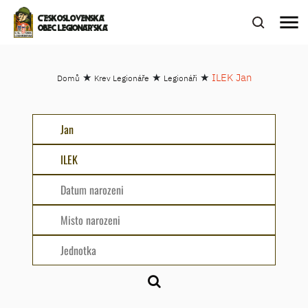
menu
ČESKOSLOVENSKÁ
OBEC LEGIONÁŘSKÁ
★
★
★
ILEK Jan
Domů
Krev Legionáře
Legionáři