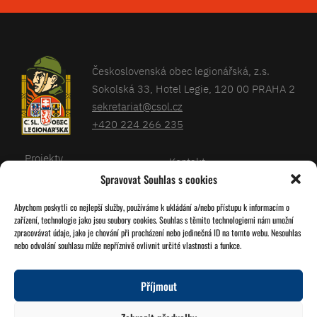
Československá obec legionářská, z.s.
Sokolská 33, Hotel Legie, 120 00 PRAHA 2
sekretariat@csol.cz
+420 224 266 235
Projekty
Kontakt
Spravovat Souhlas s cookies
Články
Databáze legionářů
Abychom poskytli co nejlepší služby, používáme k ukládání a/nebo přístupu k informacím o
Kalendář
Pro členy
zařízení, technologie jako jsou soubory cookies. Souhlas s těmito technologiemi nám umožní
O nás
zpracovávat údaje, jako je chování při procházení nebo jedinečná ID na tomto webu. Nesouhlas
Zásady cookies
nebo odvolání souhlasu může nepříznivě ovlivnit určité vlastnosti a funkce.
Jednoty ČSOL
Příjmout
Sledujte nás!