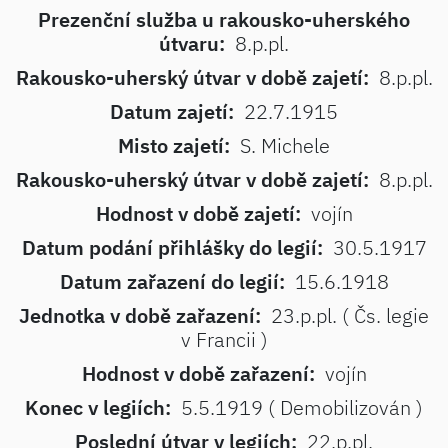
Prezenční služba u rakousko-uherského
útvaru:
8.p.pl.
Rakousko-uherský útvar v době zajetí:
8.p.pl.
Datum zajetí:
22.7.1915
Misto zajetí:
S. Michele
Rakousko-uherský útvar v době zajetí:
8.p.pl.
Hodnost v době zajetí:
vojín
Datum podání přihlášky do legií:
30.5.1917
Datum zařazení do legií:
15.6.1918
Jednotka v době zařazení:
23.p.pl. ( Čs. legie
v Francii )
Hodnost v době zařazení:
vojín
Konec v legiích:
5.5.1919 ( Demobilizován )
Poslední útvar v legiích:
22.p.pl.