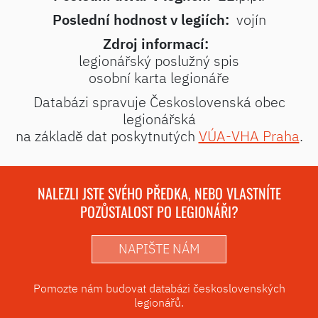
Poslední hodnost v legiích:
vojín
Zdroj informací:
legionářský poslužný spis
osobní karta legionáře
Databázi spravuje Československá obec
legionářská
na základě dat poskytnutých
VÚA-VHA Praha
.
NALEZLI JSTE SVÉHO PŘEDKA, NEBO VLASTNÍTE
POZŮSTALOST PO LEGIONÁŘI?
NAPIŠTE NÁM
Pomozte nám budovat databázi československých
legionářů.