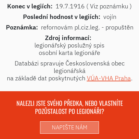
Konec v legiích:
19.7.1916 ( Viz poznámku )
Poslední hodnost v legiích:
vojín
Poznámka:
refornovám pl.ciz.leg. - propuštěn
Zdroj informací:
legionářský poslužný spis
osobní karta legionáře
Databázi spravuje Československá obec
legionářská
na základě dat poskytnutých
VÚA-VHA Praha
.
NALEZLI JSTE SVÉHO PŘEDKA, NEBO VLASTNÍTE
POZŮSTALOST PO LEGIONÁŘI?
NAPIŠTE NÁM