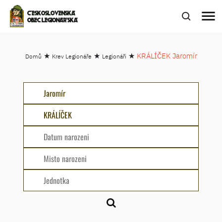
menu
ČESKOSLOVENSKÁ
OBEC LEGIONÁŘSKÁ
★
★
★
KRÁLÍČEK Jaromír
Domů
Krev Legionáře
Legionáři