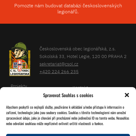
Pomozte nám budovat databázi československých
legionářů.
Československá obec legionářská, z.s.
Sokolská 33, Hotel Legie, 120 00 PRAHA 2
sekretariat@csol.cz
+420 224 266 235
Projekty
Kontakt
Spravovat Souhlas s cookies
Články
Databáze legionářů
Abychom poskytli co nejlepší služby, používáme k ukládání a/nebo přístupu k informacím o
Kalendář
Pro členy
zařízení, technologie jako jsou soubory cookies. Souhlas s těmito technologiemi nám umožní
O nás
zpracovávat údaje, jako je chování při procházení nebo jedinečná ID na tomto webu. Nesouhlas
Zásady cookies
nebo odvolání souhlasu může nepříznivě ovlivnit určité vlastnosti a funkce.
Jednoty ČSOL