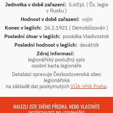
Jednotka v době zařazení:
5.stř.pl. ( Čs. legie
v Rusku )
Hodnost v době zařazení:
vojín
Konec v legiích:
26.2.1921 ( Demobilizován )
Poslední útvar v legiích:
posádka Vladivostok
Poslední hodnost v legiích:
desátník
Zdroj informací:
legionářský poslužný spis
osobní karta legionáře
Databázi spravuje Československá obec
legionářská
na základě dat poskytnutých
VÚA-VHA Praha
.
NALEZLI JSTE SVÉHO PŘEDKA, NEBO VLASTNÍTE