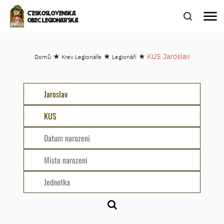
menu
ČESKOSLOVENSKÁ
OBEC LEGIONÁŘSKÁ
★
★
★
KUS Jaroslav
Domů
Krev Legionáře
Legionáři