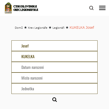
menu
ČESKOSLOVENSKÁ
OBEC LEGIONÁŘSKÁ
★
★
★
KUKELKA Josef
Domů
Krev Legionáře
Legionáři