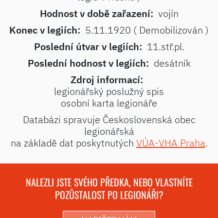
Hodnost v době zařazení:
vojín
Konec v legiích:
5.11.1920 ( Demobilizován )
Poslední útvar v legiích:
11.stř.pl.
Poslední hodnost v legiích:
desátník
Zdroj informací:
legionářský poslužný spis
osobní karta legionáře
Databázi spravuje Československá obec
legionářská
na základě dat poskytnutých
VÚA-VHA Praha
.
NALEZLI JSTE SVÉHO PŘEDKA, NEBO VLASTNÍTE
POZŮSTALOST PO LEGIONÁŘI?