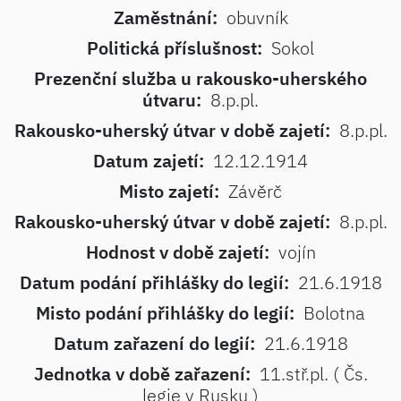
Zaměstnání:
obuvník
Politická příslušnost:
Sokol
Prezenční služba u rakousko-uherského
útvaru:
8.p.pl.
Rakousko-uherský útvar v době zajetí:
8.p.pl.
Datum zajetí:
12.12.1914
Misto zajetí:
Závěrč
Rakousko-uherský útvar v době zajetí:
8.p.pl.
Hodnost v době zajetí:
vojín
Datum podání přihlášky do legií:
21.6.1918
Misto podání přihlášky do legií:
Bolotna
Datum zařazení do legií:
21.6.1918
Jednotka v době zařazení:
11.stř.pl. ( Čs.
legie v Rusku )