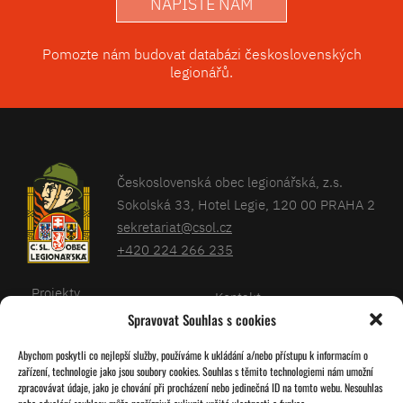
NAPIŠTE NÁM
Pomozte nám budovat databázi československých
legionářů.
Československá obec legionářská, z.s.
Sokolská 33, Hotel Legie, 120 00 PRAHA 2
sekretariat@csol.cz
+420 224 266 235
Projekty
Kontakt
Spravovat Souhlas s cookies
Články
Databáze legionářů
Abychom poskytli co nejlepší služby, používáme k ukládání a/nebo přístupu k informacím o
Kalendář
Pro členy
zařízení, technologie jako jsou soubory cookies. Souhlas s těmito technologiemi nám umožní
O nás
zpracovávat údaje, jako je chování při procházení nebo jedinečná ID na tomto webu. Nesouhlas
Zásady cookies