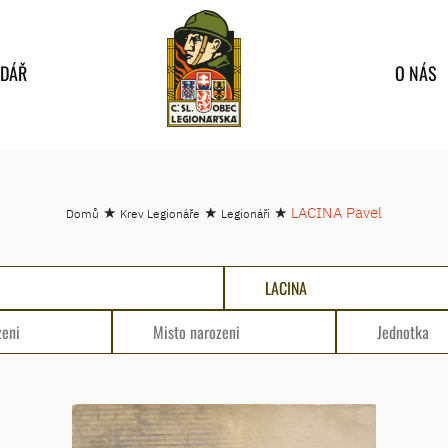
NDÁŘ
O NÁS
★
★
★
LACINA Pavel
Domů
Krev Legionáře
Legionáři