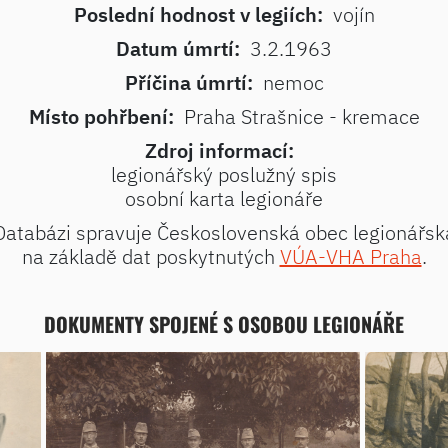
Poslední hodnost v legiích:
vojín
Datum úmrtí:
3.2.1963
Příčina úmrtí:
nemoc
Místo pohřbení:
Praha Strašnice - kremace
Zdroj informací:
legionářský poslužný spis
osobní karta legionáře
Databázi spravuje Československá obec legionářsk
na základě dat poskytnutých
VÚA-VHA Praha
.
DOKUMENTY SPOJENÉ S OSOBOU LEGIONÁŘE