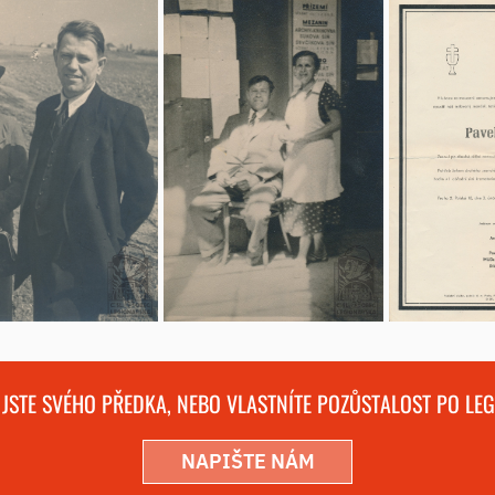
 JSTE SVÉHO PŘEDKA, NEBO VLASTNÍTE POZŮSTALOST PO LE
NAPIŠTE NÁM