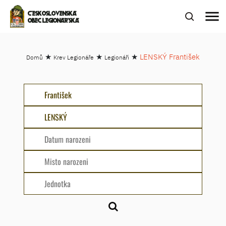
menu
ČESKOSLOVENSKÁ
OBEC LEGIONÁŘSKÁ
★
★
★
LENSKÝ František
Domů
Krev Legionáře
Legionáři