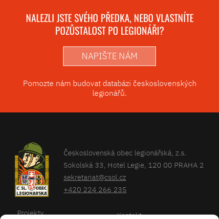
NALEZLI JSTE SVÉHO PŘEDKA, NEBO VLASTNÍTE
POZŮSTALOST PO LEGIONÁŘI?
NAPIŠTE NÁM
Pomozte nám budovat databázi československých
legionářů.
Československá obec legionářská, z.s.
Sokolská 33, Hotel Legie, 120 00 PRAHA 2
sekretariat@csol.cz
+420 224 266 235
Projekty
Kontakt