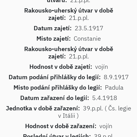
Rakousko-uherský útvar v době
zajetí:
21.p.pl.
Datum zajetí:
23.5.1917
Misto zajetí:
Constanie
Rakousko-uherský útvar v době
zajetí:
21.p.pl.
Hodnost v době zajetí:
vojín
Datum podání přihlášky do legií:
8.9.1917
Misto podání přihlášky do legií:
Padula
Datum zařazení do legií:
5.4.1918
Jednotka v době zařazení:
39.p.pl. ( Čs. legie
v Itálii )
Hodnost v době zařazení:
vojín
Poslední útvar v legiích:
39.p.pl.