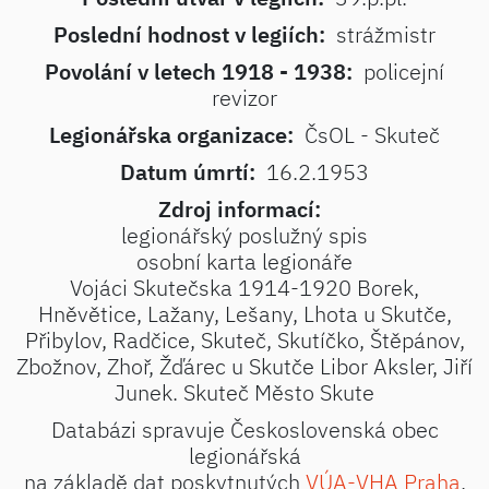
Poslední hodnost v legiích:
strážmistr
Povolání v letech 1918 - 1938:
policejní
revizor
Legionářska organizace:
ČsOL - Skuteč
Datum úmrtí:
16.2.1953
Zdroj informací:
legionářský poslužný spis
osobní karta legionáře
Vojáci Skutečska 1914-1920 Borek,
Hněvětice, Lažany, Lešany, Lhota u Skutče,
Přibylov, Radčice, Skuteč, Skutíčko, Štěpánov,
Zbožnov, Zhoř, Žďárec u Skutče Libor Aksler, Jiří
Junek. Skuteč Město Skute
Databázi spravuje Československá obec
legionářská
na základě dat poskytnutých
VÚA-VHA Praha
.