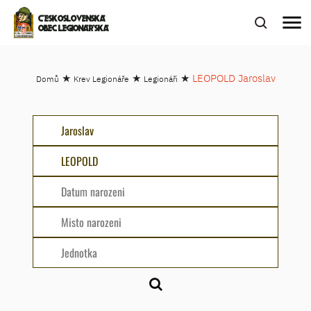
menu
ČESKOSLOVENSKÁ
OBEC LEGIONÁŘSKÁ
★
★
★
LEOPOLD Jaroslav
Domů
Krev Legionáře
Legionáři