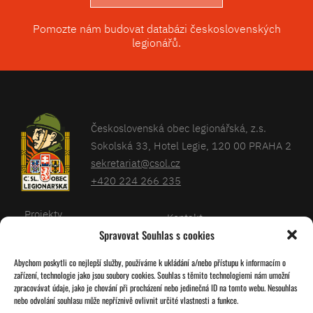
Pomozte nám budovat databázi československých
legionářů.
Československá obec legionářská, z.s.
Sokolská 33, Hotel Legie, 120 00 PRAHA 2
sekretariat@csol.cz
+420 224 266 235
Projekty
Kontakt
Spravovat Souhlas s cookies
Články
Databáze legionářů
Abychom poskytli co nejlepší služby, používáme k ukládání a/nebo přístupu k informacím o
Kalendář
Pro členy
zařízení, technologie jako jsou soubory cookies. Souhlas s těmito technologiemi nám umožní
O nás
zpracovávat údaje, jako je chování při procházení nebo jedinečná ID na tomto webu. Nesouhlas
Zásady cookies
nebo odvolání souhlasu může nepříznivě ovlivnit určité vlastnosti a funkce.
Jednoty ČSOL