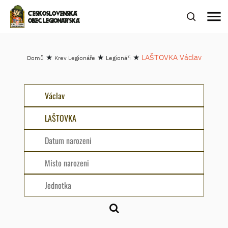
menu
ČESKOSLOVENSKÁ
OBEC LEGIONÁŘSKÁ
★
★
★
LAŠTOVKA Václav
Domů
Krev Legionáře
Legionáři