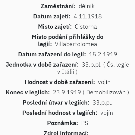
Zaměstnání:
dělník
Datum zajetí:
4.11.1918
Misto zajetí:
Cistorna
Misto podání přihlášky do
legií:
Villabartolomea
Datum zařazení do legií:
15.2.1919
Jednotka v době zařazení:
33.p.pl. ( Čs. legie
v Itálii )
Hodnost v době zařazení:
vojín
Konec v legiích:
23.9.1919 ( Demobilizován )
Poslední útvar v legiích:
33.p.pl.
Poslední hodnost v legiích:
vojín
Poznámka:
PS
Zdroj informací: