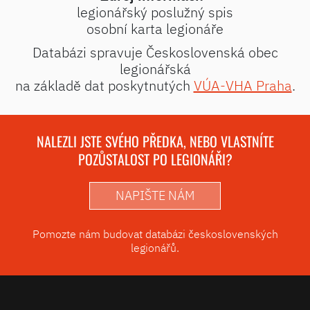
legionářský poslužný spis
osobní karta legionáře
Databázi spravuje Československá obec
legionářská
na základě dat poskytnutých
VÚA-VHA Praha
.
NALEZLI JSTE SVÉHO PŘEDKA, NEBO VLASTNÍTE
POZŮSTALOST PO LEGIONÁŘI?
NAPIŠTE NÁM
Pomozte nám budovat databázi československých
legionářů.