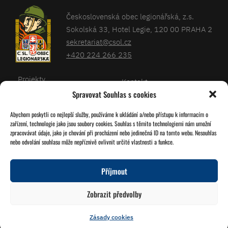
Československá obec legionářská, z.s.
Sokolská 33, Hotel Legie, 120 00 PRAHA 2
sekretariat@csol.cz
+420 224 266 235
Projekty
Kontakt
Spravovat Souhlas s cookies
Články
Databáze legionářů
Abychom poskytli co nejlepší služby, používáme k ukládání a/nebo přístupu k informacím o
Kalendář
Pro členy
zařízení, technologie jako jsou soubory cookies. Souhlas s těmito technologiemi nám umožní
O nás
zpracovávat údaje, jako je chování při procházení nebo jedinečná ID na tomto webu. Nesouhlas
Zásady cookies
nebo odvolání souhlasu může nepříznivě ovlivnit určité vlastnosti a funkce.
Jednoty ČSOL
Příjmout
Sledujte nás!
Zobrazit předvolby
Zásady cookies
© 2026 Grafika
Studio Družba
Vytvořil
Miroslav Tomášek
a Lukáš Víšek