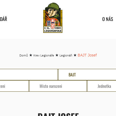
NDÁŘ
O NÁS
★
★
★
BAJT Josef
Domů
Krev Legionáře
Legionáři