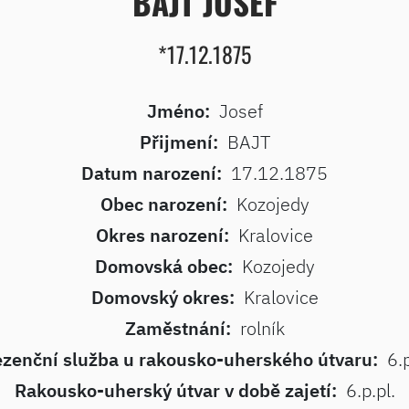
BAJT JOSEF
*17.12.1875
Jméno:
Josef
Přijmení:
BAJT
Datum narození:
17.12.1875
Obec narození:
Kozojedy
Okres narození:
Kralovice
Domovská obec:
Kozojedy
Domovský okres:
Kralovice
Zaměstnání:
rolník
ezenční služba u rakousko-uherského útvaru:
6.p
Rakousko-uherský útvar v době zajetí:
6.p.pl.