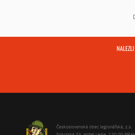
NALEZLI
Československá obec legionářská, z.s.
Sokolská 33, Hotel Legie, 120 00 PRA