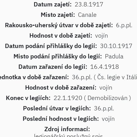
Datum zajetí:
23.8.1917
Misto zajetí:
Canale
Rakousko-uherský útvar v době zajetí:
6.p.pl.
Hodnost v době zajetí:
vojín
Datum podání přihlášky do legií:
30.10.1917
Misto podání přihlášky do legií:
Padula
Datum zařazení do legií:
16.4.1918
ednotka v době zařazení:
36.p.pl. ( Čs. legie v Itáli
Hodnost v době zařazení:
vojín
Konec v legiích:
22.1.1920 ( Demobilizován )
Poslední útvar v legiích:
36.p.pl.
Poslední hodnost v legiích:
vojín
Zdroj informací:
legionářský poslužný spis