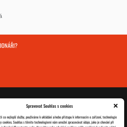
á
GIONÁŘI?
Spravovat Souhlas s cookies
O nás
Databáze legionářů
i co nejlepší služby, používáme k ukládání a/nebo přístupu k informacím o zařízení, technologie
ry cookies. Souhlas s těmito technologiemi nám umožní zpracovávat údaje, jako je chování při
Jednoty ČSOL
Pro členy