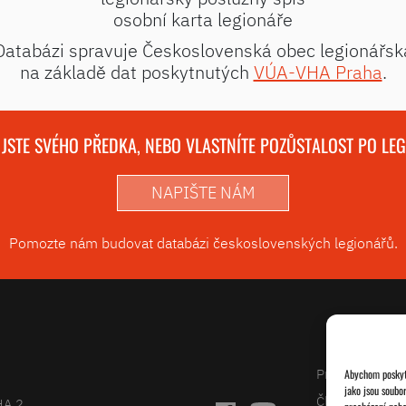
osobní karta legionáře
Databázi spravuje Československá obec legionářsk
na základě dat poskytnutých
VÚA-VHA Praha
.
 JSTE SVÉHO PŘEDKA, NEBO VLASTNÍTE POZŮSTALOST PO LE
NAPIŠTE NÁM
Pomozte nám budovat databázi československých legionářů.
Projekty
Abychom poskytl
jako jsou soubo
Články
HA 2