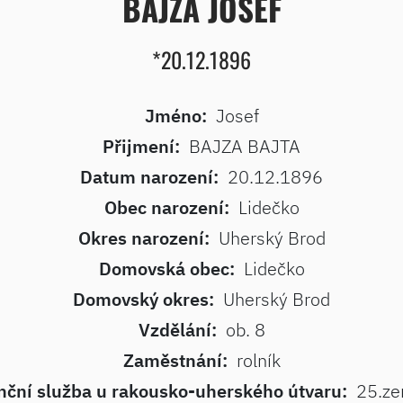
BAJZA JOSEF
*20.12.1896
Jméno:
Josef
Přijmení:
BAJZA BAJTA
Datum narození:
20.12.1896
Obec narození:
Lidečko
Okres narození:
Uherský Brod
Domovská obec:
Lidečko
Domovský okres:
Uherský Brod
Vzdělání:
ob. 8
Zaměstnání:
rolník
nční služba u rakousko-uherského útvaru:
25.ze