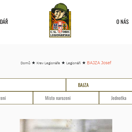
NDÁŘ
O NÁS
★
★
★
BAJZA Josef
Domů
Krev Legionáře
Legionáři