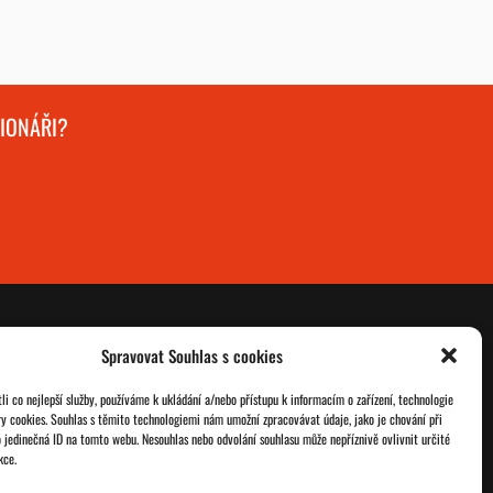
GIONÁŘI?
Spravovat Souhlas s cookies
O nás
Databáze legionářů
i co nejlepší služby, používáme k ukládání a/nebo přístupu k informacím o zařízení, technologie
ry cookies. Souhlas s těmito technologiemi nám umožní zpracovávat údaje, jako je chování při
Jednoty ČSOL
Pro členy
 jedinečná ID na tomto webu. Nesouhlas nebo odvolání souhlasu může nepříznivě ovlivnit určité
kce.
Kontakt
Zásady cookies