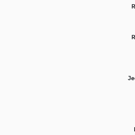
R
R
Je