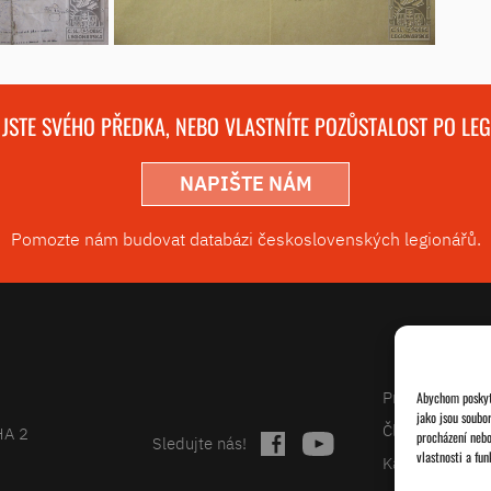
 JSTE SVÉHO PŘEDKA, NEBO VLASTNÍTE POZŮSTALOST PO LE
NAPIŠTE NÁM
Pomozte nám budovat databázi československých legionářů.
Projekty
Abychom poskytl
jako jsou soubo
Články
HA 2
procházení nebo
Sledujte nás!
vlastnosti a fun
Kalendář