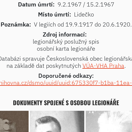
Datum úmrtí:
9.2.1967 / 15.2.1967
Místo úmrtí:
Lidečko
Poznámka:
V legiích od 19.9.1917 do 20.6.1920.
Zdroj informací:
legionářský poslužný spis
osobní karta legionáře
Databázi spravuje Československá obec legionářsk
na základě dat poskytnutých
VÚA-VHA Praha
.
Doporučené odkazy:
niknihovna.cz/dsmo/uuid/uuid:675330f7-b1ba-11e
DOKUMENTY SPOJENÉ S OSOBOU LEGIONÁŘE