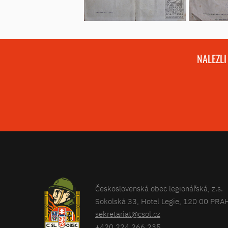
NALEZLI
Československá obec legionářská, z.s.
Sokolská 33, Hotel Legie, 120 00 PRA
sekretariat@csol.cz
+420 224 266 235