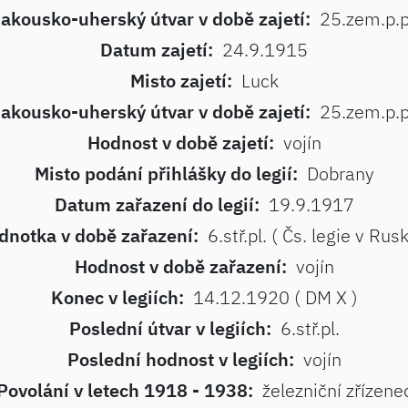
akousko-uherský útvar v době zajetí:
25.zem.p.p
Datum zajetí:
24.9.1915
Misto zajetí:
Luck
akousko-uherský útvar v době zajetí:
25.zem.p.p
Hodnost v době zajetí:
vojín
Misto podání přihlášky do legií:
Dobrany
Datum zařazení do legií:
19.9.1917
dnotka v době zařazení:
6.stř.pl. ( Čs. legie v Rus
Hodnost v době zařazení:
vojín
Konec v legiích:
14.12.1920 ( DM X )
Poslední útvar v legiích:
6.stř.pl.
Poslední hodnost v legiích:
vojín
Povolání v letech 1918 - 1938:
železniční zřízene