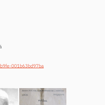
á
a-b9fe-001b63bd97ba