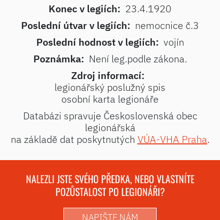
Konec v legiích:
23.4.1920
Poslední útvar v legiích:
nemocnice č.3
Poslední hodnost v legiích:
vojín
Poznámka:
Není leg.podle zákona.
Zdroj informací:
legionářský poslužný spis
osobní karta legionáře
Databázi spravuje Československá obec
legionářská
na základě dat poskytnutých
VÚA-VHA Praha
.
NALEZLI JSTE SVÉHO PŘEDKA, NEBO VLASTNÍTE
POZŮSTALOST PO LEGIONÁŘI?
NAPIŠTE NÁM