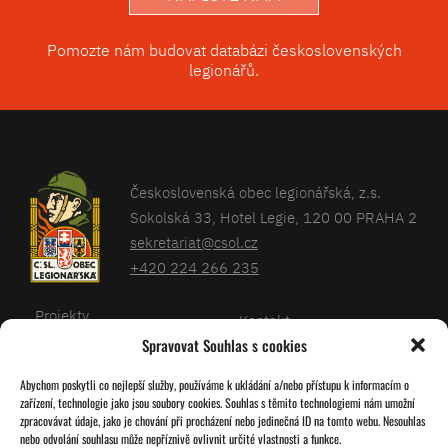
Pomozte nám budovat databázi československých
legionářů.
Československá obec legionářská, z.s.
Sokolská 33, Hotel Legie, 120 00 PRAHA 2
sekretariat@csol.cz
+420 224 266 235
Projekty
Kontakt
Spravovat Souhlas s cookies
Články
Databáze legionářů
Abychom poskytli co nejlepší služby, používáme k ukládání a/nebo přístupu k informacím o
Kalendář
Pro členy
zařízení, technologie jako jsou soubory cookies. Souhlas s těmito technologiemi nám umožní
O nás
zpracovávat údaje, jako je chování při procházení nebo jedinečná ID na tomto webu. Nesouhlas
Zásady cookies
nebo odvolání souhlasu může nepříznivě ovlivnit určité vlastnosti a funkce.