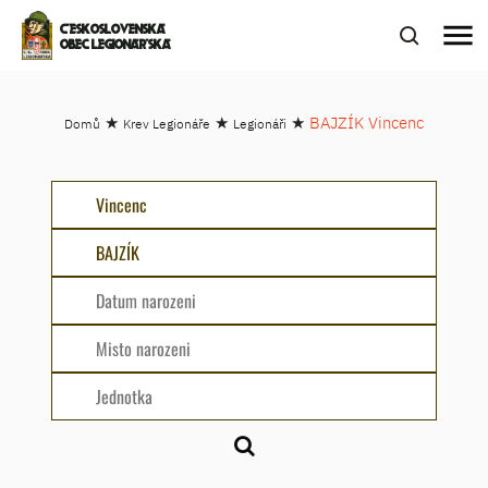
menu
ČESKOSLOVENSKÁ
OBEC LEGIONÁŘSKÁ
★
★
★
BAJZÍK Vincenc
Domů
Krev Legionáře
Legionáři