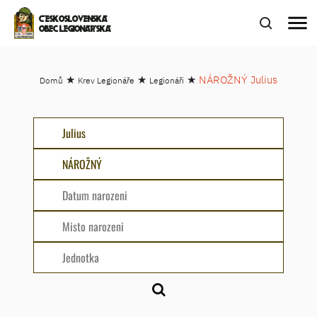
menu
ČESKOSLOVENSKÁ
OBEC LEGIONÁŘSKÁ
★
★
★
NÁROŽNÝ Julius
Domů
Krev Legionáře
Legionáři