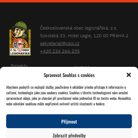
Československá obec legionářská, z.s.
Sokolská 33, Hotel Legie, 120 00 PRAHA 2
sekretariat@csol.cz
+420 224 266 235
Projekty
Kontakt
Spravovat Souhlas s cookies
Články
Databáze legionářů
Abychom poskytli co nejlepší služby, používáme k ukládání a/nebo přístupu k informacím o
Kalendář
Pro členy
zařízení, technologie jako jsou soubory cookies. Souhlas s těmito technologiemi nám umožní
O nás
zpracovávat údaje, jako je chování při procházení nebo jedinečná ID na tomto webu. Nesouhlas
Zásady cookies
nebo odvolání souhlasu může nepříznivě ovlivnit určité vlastnosti a funkce.
Jednoty ČSOL
Příjmout
Sledujte nás!
Zobrazit předvolby