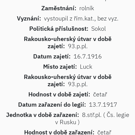
Zaměstnání:
rolník
Vyznání:
vystoupil z řím.kat., bez vyz.
Politická příslušnost:
Sokol
Rakousko-uherský útvar v době
zajetí:
93.p.pl.
Datum zajetí:
16.7.1916
Misto zajetí:
Luck
Rakousko-uherský útvar v době
zajetí:
93.p.pl.
Hodnost v době zajetí:
četař
Datum zařazení do legií:
13.7.1917
Jednotka v době zařazení:
8.stř.pl. ( Čs. legie
v Rusku )
Hodnost v době zařazení:
četař