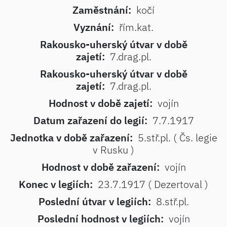
Zaměstnání:
kočí
Vyznání:
řím.kat.
Rakousko-uherský útvar v době
zajetí:
7.drag.pl.
Rakousko-uherský útvar v době
zajetí:
7.drag.pl.
Hodnost v době zajetí:
vojín
Datum zařazení do legií:
7.7.1917
Jednotka v době zařazení:
5.stř.pl. ( Čs. legie
v Rusku )
Hodnost v době zařazení:
vojín
Konec v legiích:
23.7.1917 ( Dezertoval )
Poslední útvar v legiích:
8.stř.pl.
Poslední hodnost v legiích:
vojín