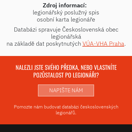
Zdroj informací:
legionářský poslužný spis
osobní karta legionáře
Databázi spravuje Československá obec
legionářská
na základě dat poskytnutých
VÚA-VHA Praha
.
NALEZLI JSTE SVÉHO PŘEDKA, NEBO VLASTNÍTE
POZŮSTALOST PO LEGIONÁŘI?
NAPIŠTE NÁM
Pomozte nám budovat databázi československých
legionářů.