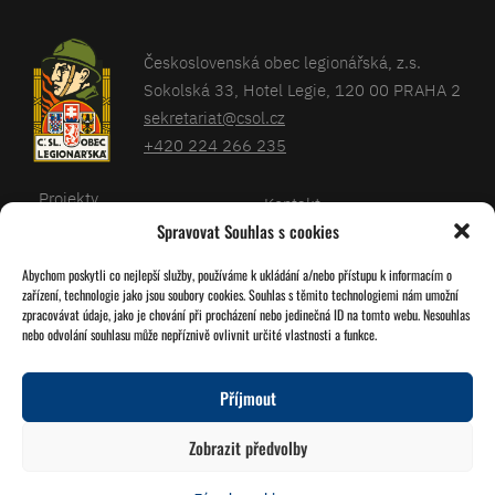
Československá obec legionářská, z.s.
Sokolská 33, Hotel Legie, 120 00 PRAHA 2
sekretariat@csol.cz
+420 224 266 235
Projekty
Kontakt
Spravovat Souhlas s cookies
Články
Databáze legionářů
Abychom poskytli co nejlepší služby, používáme k ukládání a/nebo přístupu k informacím o
Kalendář
Pro členy
zařízení, technologie jako jsou soubory cookies. Souhlas s těmito technologiemi nám umožní
O nás
zpracovávat údaje, jako je chování při procházení nebo jedinečná ID na tomto webu. Nesouhlas
Zásady cookies
nebo odvolání souhlasu může nepříznivě ovlivnit určité vlastnosti a funkce.
Jednoty ČSOL
Příjmout
Sledujte nás!
Zobrazit předvolby