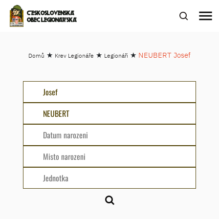
menu
ČESKOSLOVENSKÁ
OBEC LEGIONÁŘSKÁ
★
★
★
NEUBERT Josef
Domů
Krev Legionáře
Legionáři