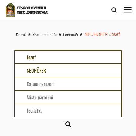
menu
ČESKOSLOVENSKÁ
OBEC LEGIONÁŘSKÁ
★
★
★
NEUHÖFER Josef
Domů
Krev Legionáře
Legionáři