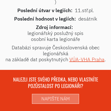
)
Poslední útvar v legiích:
11.stř.pl.
Poslední hodnost v legiích:
desátník
Zdroj informací:
legionářský poslužný spis
osobní karta legionáře
Databázi spravuje Československá obec
legionářská
na základě dat poskytnutých
VÚA-VHA Praha
.
NALEZLI JSTE SVÉHO PŘEDKA, NEBO VLASTNÍTE
POZŮSTALOST PO LEGIONÁŘI?
NAPIŠTE NÁM