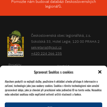
Pomozte nám budovat databázi československých
legionářů.
Československá obec legionářská, z.s.
Sokolská 33, Hotel Legie, 120 00 PRAHA 2
sekretariat@csol.cz
+420 224 266 235
Projekty
Kontakt
Spravovat Souhlas s cookies
Články
Databáze legionářů
Abychom poskytli co nejlepší služby, používáme k ukládání a/nebo přístupu k informacím o
Kalendář
Pro členy
zařízení, technologie jako jsou soubory cookies. Souhlas s těmito technologiemi nám umožní
O nás
zpracovávat údaje, jako je chování při procházení nebo jedinečná ID na tomto webu. Nesouhlas
Zásady cookies
nebo odvolání souhlasu může nepříznivě ovlivnit určité vlastnosti a funkce.
Jednoty ČSOL