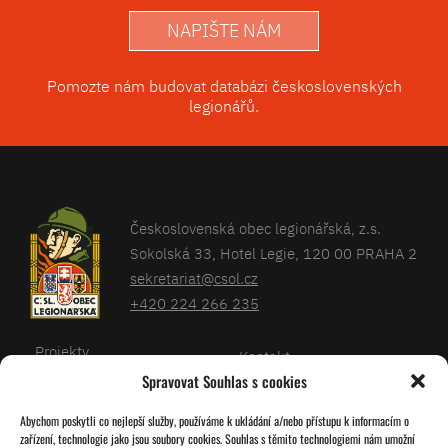
NAPIŠTE NÁM
Pomozte nám budovat databázi československých
legionářů.
Československá obec legionářská, z.s.
Sokolská 33, Hotel Legie, 120 00 PRAHA 2
sekretariat@csol.cz
+420 224 266 235
Projekty
Kontakt
Spravovat Souhlas s cookies
Články
Databáze legionářů
Abychom poskytli co nejlepší služby, používáme k ukládání a/nebo přístupu k informacím o
Kalendář
Pro členy
zařízení, technologie jako jsou soubory cookies. Souhlas s těmito technologiemi nám umožní