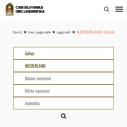
menu
ČESKOSLOVENSKÁ
OBEC LEGIONÁŘSKÁ
★
★
★
NIEDERLAND Julius
Domů
Krev Legionáře
Legionáři