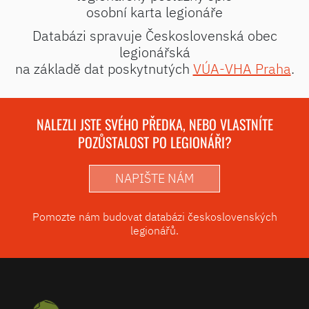
osobní karta legionáře
Databázi spravuje Československá obec
legionářská
na základě dat poskytnutých
VÚA-VHA Praha
.
NALEZLI JSTE SVÉHO PŘEDKA, NEBO VLASTNÍTE
POZŮSTALOST PO LEGIONÁŘI?
NAPIŠTE NÁM
Pomozte nám budovat databázi československých
legionářů.