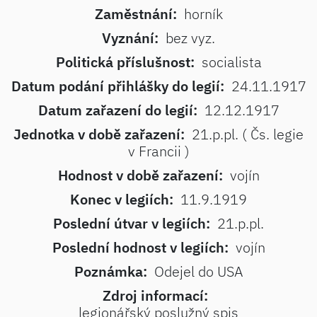
Zaměstnání:
horník
Vyznání:
bez vyz.
Politická příslušnost:
socialista
Datum podání přihlášky do legií:
24.11.1917
Datum zařazení do legií:
12.12.1917
Jednotka v době zařazení:
21.p.pl. ( Čs. legie
v Francii )
Hodnost v době zařazení:
vojín
Konec v legiích:
11.9.1919
Poslední útvar v legiích:
21.p.pl.
Poslední hodnost v legiích:
vojín
Poznámka:
Odejel do USA
Zdroj informací:
legionářský poslužný spis