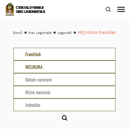
menu
ČESKOSLOVENSKÁ
OBEC LEGIONÁŘSKÁ
★
★
★
MELMUKA František
Domů
Krev Legionáře
Legionáři