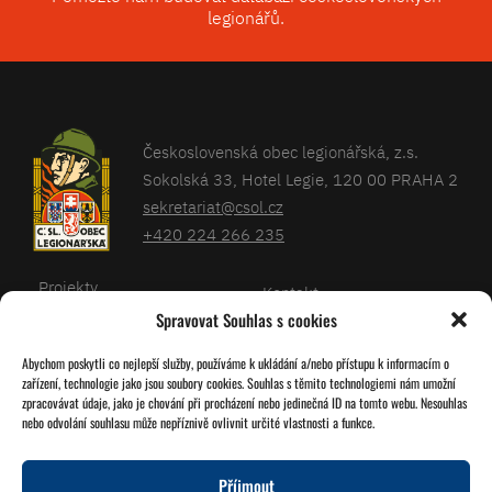
legionářů.
Československá obec legionářská, z.s.
Sokolská 33, Hotel Legie, 120 00 PRAHA 2
sekretariat@csol.cz
+420 224 266 235
Projekty
Kontakt
Spravovat Souhlas s cookies
Články
Databáze legionářů
Abychom poskytli co nejlepší služby, používáme k ukládání a/nebo přístupu k informacím o
Kalendář
Pro členy
zařízení, technologie jako jsou soubory cookies. Souhlas s těmito technologiemi nám umožní
O nás
zpracovávat údaje, jako je chování při procházení nebo jedinečná ID na tomto webu. Nesouhlas
Zásady cookies
nebo odvolání souhlasu může nepříznivě ovlivnit určité vlastnosti a funkce.
Jednoty ČSOL
Příjmout