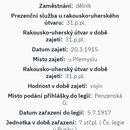
Zaměstnání:
dělník
Prezenční služba u rakousko-uherského
útvaru:
31.p.pl.
Rakousko-uherský útvar v době
zajetí:
31.p.pl.
Datum zajetí:
20.3.1915
Misto zajetí:
u Přemyslu
Rakousko-uherský útvar v době
zajetí:
31.p.pl.
Hodnost v době zajetí:
vojín
Misto podání přihlášky do legií:
Penzenská
G.
Datum zařazení do legií:
5.7.1917
Jednotka v době zařazení:
7.stř.pl. ( Čs. legie
v Rusku )