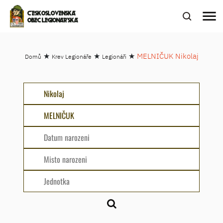
menu
ČESKOSLOVENSKÁ
OBEC LEGIONÁŘSKÁ
★
★
★
MELNIČUK Nikolaj
Domů
Krev Legionáře
Legionáři