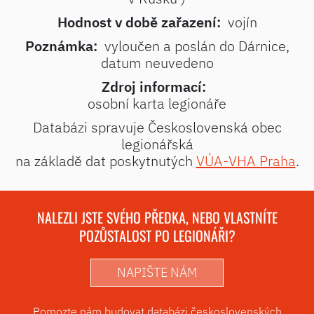
Hodnost v době zařazení:
vojín
Poznámka:
vyloučen a poslán do Dárnice,
datum neuvedeno
Zdroj informací:
osobní karta legionáře
Databázi spravuje Československá obec
legionářská
na základě dat poskytnutých
VÚA-VHA Praha
.
NALEZLI JSTE SVÉHO PŘEDKA, NEBO VLASTNÍTE
POZŮSTALOST PO LEGIONÁŘI?
NAPIŠTE NÁM
Pomozte nám budovat databázi československých