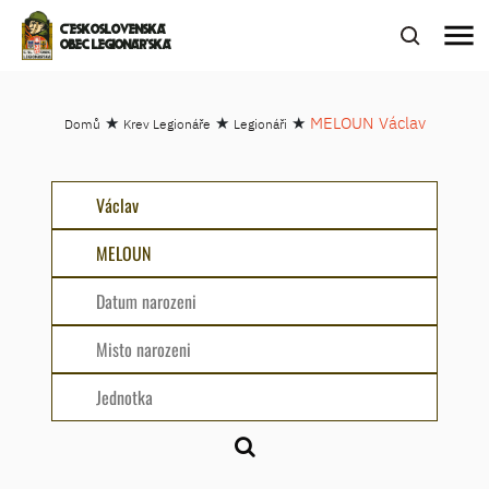
menu
ČESKOSLOVENSKÁ
OBEC LEGIONÁŘSKÁ
★
★
★
MELOUN Václav
Domů
Krev Legionáře
Legionáři