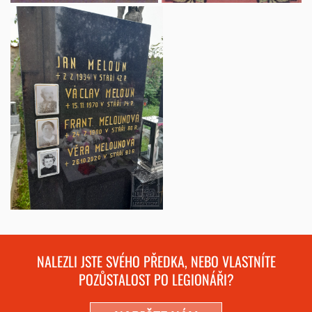
NALEZLI JSTE SVÉHO PŘEDKA, NEBO VLASTNÍTE
POZŮSTALOST PO LEGIONÁŘI?