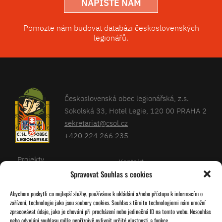
NAPIŠTE NÁM
Pomozte nám budovat databázi československých
legionářů.
Československá obec legionářská, z.s.
Sokolská 33, Hotel Legie, 120 00 PRAHA 2
sekretariat@csol.cz
+420 224 266 235
Projekty
Kontakt
Spravovat Souhlas s cookies
Články
Databáze legionářů
Abychom poskytli co nejlepší služby, používáme k ukládání a/nebo přístupu k informacím o
Kalendář
Pro členy
zařízení, technologie jako jsou soubory cookies. Souhlas s těmito technologiemi nám umožní
O nás
zpracovávat údaje, jako je chování při procházení nebo jedinečná ID na tomto webu. Nesouhlas
Zásady cookies
nebo odvolání souhlasu může nepříznivě ovlivnit určité vlastnosti a funkce.