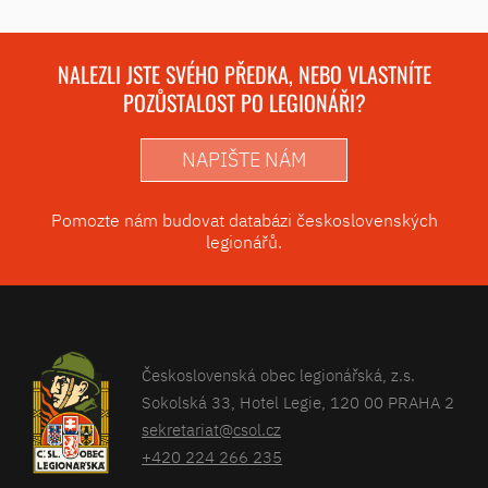
NALEZLI JSTE SVÉHO PŘEDKA, NEBO VLASTNÍTE
POZŮSTALOST PO LEGIONÁŘI?
NAPIŠTE NÁM
Pomozte nám budovat databázi československých
legionářů.
Československá obec legionářská, z.s.
Sokolská 33, Hotel Legie, 120 00 PRAHA 2
sekretariat@csol.cz
+420 224 266 235