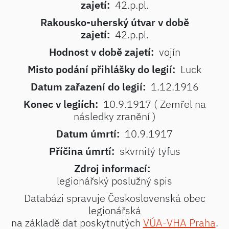
zajetí:
42.p.pl.
Rakousko-uherský útvar v době
zajetí:
42.p.pl.
Hodnost v době zajetí:
vojín
Misto podání přihlášky do legií:
Luck
Datum zařazení do legií:
1.12.1916
Konec v legiích:
10.9.1917 ( Zemřel na
následky zranění )
Datum úmrtí:
10.9.1917
Příčina úmrtí:
skvrnitý tyfus
Zdroj informací:
legionářský poslužný spis
Databázi spravuje Československá obec
legionářská
na základě dat poskytnutých
VÚA-VHA Praha
.