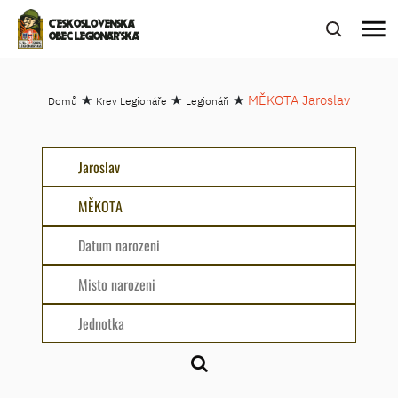
menu
ČESKOSLOVENSKÁ
OBEC LEGIONÁŘSKÁ
★
★
★
MĚKOTA Jaroslav
Domů
Krev Legionáře
Legionáři