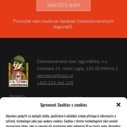
NAPIŠTE NÁM
Pomozte nám budovat databázi československých
legionářů.
Československá obec legionářská, z.s.
Sokolská 33, Hotel Legie, 120 00 PRAHA 2
sekretariat@csol.cz
+420 224 266 235
Projekty
Kontakt
Spravovat Souhlas s cookies
Články
Databáze legionářů
Abychom poskytli co nejlepší služby, používáme k ukládání a/nebo přístupu k informacím o
Kalendář
Pro členy
zařízení, technologie jako jsou soubory cookies. Souhlas s těmito technologiemi nám umožní
O nás
zpracovávat údaje, jako je chování při procházení nebo jedinečná ID na tomto webu. Nesouhlas