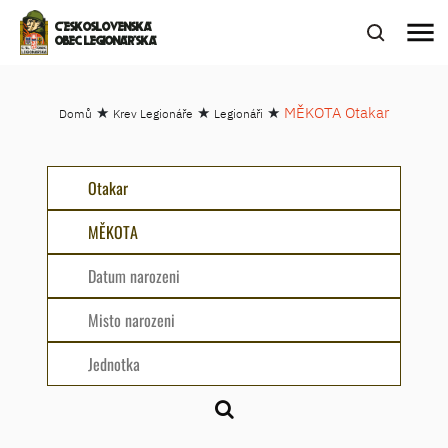
menu
ČESKOSLOVENSKÁ
OBEC LEGIONÁŘSKÁ
★
★
★
MĚKOTA Otakar
Domů
Krev Legionáře
Legionáři