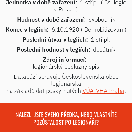
Jednotka v době zařazení:
1.stř.pl. ( Čs. legie
v Rusku )
Hodnost v době zařazení:
svobodník
Konec v legiích:
6.10.1920 ( Demobilizován )
Poslední útvar v legiích:
1.stř.pl.
Poslední hodnost v legiích:
desátník
Zdroj informací:
legionářský poslužný spis
Databázi spravuje Československá obec
legionářská
na základě dat poskytnutých
VÚA-VHA Praha
.
NALEZLI JSTE SVÉHO PŘEDKA, NEBO VLASTNÍTE
POZŮSTALOST PO LEGIONÁŘI?