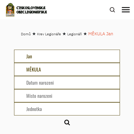
menu
ČESKOSLOVENSKÁ
OBEC LEGIONÁŘSKÁ
★
★
★
MĚKULA Jan
Domů
Krev Legionáře
Legionáři