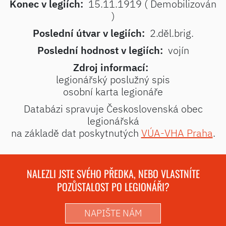
Konec v legiích:
15.11.1919 ( Demobilizován
)
Poslední útvar v legiích:
2.děl.brig.
Poslední hodnost v legiích:
vojín
Zdroj informací:
legionářský poslužný spis
osobní karta legionáře
Databázi spravuje Československá obec
legionářská
na základě dat poskytnutých
VÚA-VHA Praha
.
NALEZLI JSTE SVÉHO PŘEDKA, NEBO VLASTNÍTE
POZŮSTALOST PO LEGIONÁŘI?
NAPIŠTE NÁM