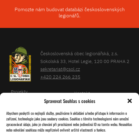
Pomozte nám budovat databázi československých
legionářů.
Československá obec legionářská, z.s.
Sokolská 33, Hotel Legie, 120 00 PRAHA 2
sekretariat@csol.cz
+420 224 266 235
Projekty
Kontakt
Spravovat Souhlas s cookies
Články
Databáze legionářů
Abychom poskytli co nejlepší služby, používáme k ukládání a/nebo přístupu k informacím o
Kalendář
Pro členy
zařízení, technologie jako jsou soubory cookies. Souhlas s těmito technologiemi nám umožní
O nás
zpracovávat údaje, jako je chování při procházení nebo jedinečná ID na tomto webu. Nesouhlas
Zásady cookies
nebo odvolání souhlasu může nepříznivě ovlivnit určité vlastnosti a funkce.
Jednoty ČSOL