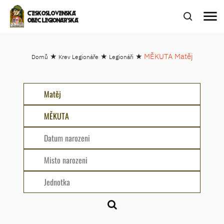
menu
ČESKOSLOVENSKÁ
OBEC LEGIONÁŘSKÁ
★
★
★
MĚKUTA Matěj
Domů
Krev Legionáře
Legionáři