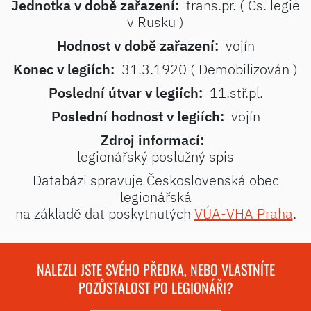
Jednotka v době zařazení:
trans.pr. ( Čs. legie
v Rusku )
Hodnost v době zařazení:
vojín
Konec v legiích:
31.3.1920 ( Demobilizován )
Poslední útvar v legiích:
11.stř.pl.
Poslední hodnost v legiích:
vojín
Zdroj informací:
legionářský poslužný spis
Databázi spravuje Československá obec
legionářská
na základě dat poskytnutých
VÚA-VHA Praha
.
NALEZLI JSTE SVÉHO PŘEDKA, NEBO VLASTNÍTE
POZŮSTALOST PO LEGIONÁŘI?