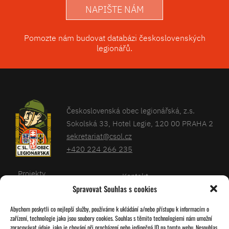
NAPIŠTE NÁM
Pomozte nám budovat databázi československých
legionářů.
Československá obec legionářská, z.s.
Sokolská 33, Hotel Legie, 120 00 PRAHA 2
sekretariat@csol.cz
+420 224 266 235
Projekty
Kontakt
Spravovat Souhlas s cookies
Články
Databáze legionářů
Abychom poskytli co nejlepší služby, používáme k ukládání a/nebo přístupu k informacím o
Kalendář
Pro členy
zařízení, technologie jako jsou soubory cookies. Souhlas s těmito technologiemi nám umožní
O nás
zpracovávat údaje, jako je chování při procházení nebo jedinečná ID na tomto webu. Nesouhlas