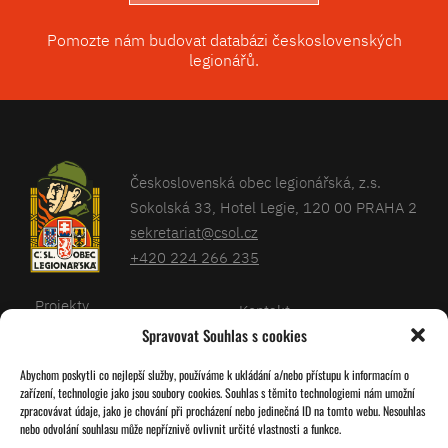
Pomozte nám budovat databázi československých
legionářů.
Československá obec legionářská, z.s.
Sokolská 33, Hotel Legie, 120 00 PRAHA 2
sekretariat@csol.cz
+420 224 266 235
Projekty
Kontakt
Spravovat Souhlas s cookies
Články
Databáze legionářů
Abychom poskytli co nejlepší služby, používáme k ukládání a/nebo přístupu k informacím o
Kalendář
Pro členy
zařízení, technologie jako jsou soubory cookies. Souhlas s těmito technologiemi nám umožní
O nás
zpracovávat údaje, jako je chování při procházení nebo jedinečná ID na tomto webu. Nesouhlas
Zásady cookies
nebo odvolání souhlasu může nepříznivě ovlivnit určité vlastnosti a funkce.
Jednoty ČSOL