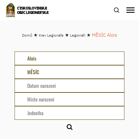
menu
ČESKOSLOVENSKÁ
OBEC LEGIONÁŘSKÁ
★
★
★
MĚSÍC Alois
Domů
Krev Legionáře
Legionáři