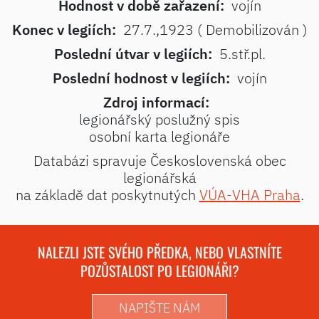
Hodnost v době zařazení:
vojín
Konec v legiích:
27.7.,1923 ( Demobilizován )
Poslední útvar v legiích:
5.stř.pl.
Poslední hodnost v legiích:
vojín
Zdroj informací:
legionářský poslužný spis
osobní karta legionáře
Databázi spravuje Československá obec
legionářská
na základě dat poskytnutých
VÚA-VHA Praha
.
NALEZLI JSTE SVÉHO PŘEDKA, NEBO VLASTNÍTE
POZŮSTALOST PO LEGIONÁŘI?
NAPIŠTE NÁM