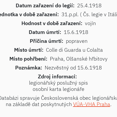
Datum zařazení do legií:
25.4.1918
ednotka v době zařazení:
31.p.pl. ( Čs. legie v Itáli
Hodnost v době zařazení:
vojín
Datum úmrtí:
15.6.1918
Příčina úmrtí:
popraven
Místo úmrtí:
Colle di Guarda u Colalta
Místo pohřbení:
Praha, Olšanské hřbitovy
Poznámka:
Nezvěstný od 15.6.1918
Zdroj informací:
legionářský poslužný spis
osobní karta legionáře
Databázi spravuje Československá obec legionářsk
na základě dat poskytnutých
VÚA-VHA Praha
.