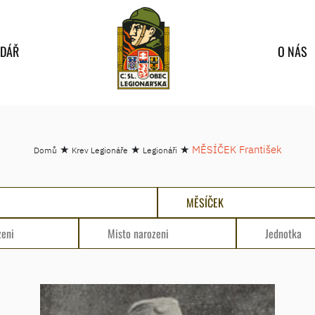
NDÁŘ
O NÁS
★
★
★
MĚSÍČEK František
Domů
Krev Legionáře
Legionáři