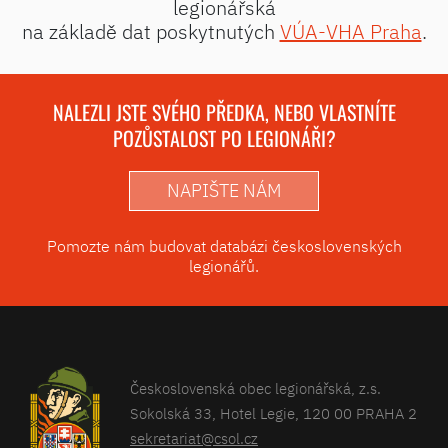
legionářská
na základě dat poskytnutých
VÚA-VHA Praha
.
NALEZLI JSTE SVÉHO PŘEDKA, NEBO VLASTNÍTE
POZŮSTALOST PO LEGIONÁŘI?
NAPIŠTE NÁM
Pomozte nám budovat databázi československých
legionářů.
Československá obec legionářská, z.s.
Sokolská 33, Hotel Legie, 120 00 PRAHA 2
sekretariat@csol.cz