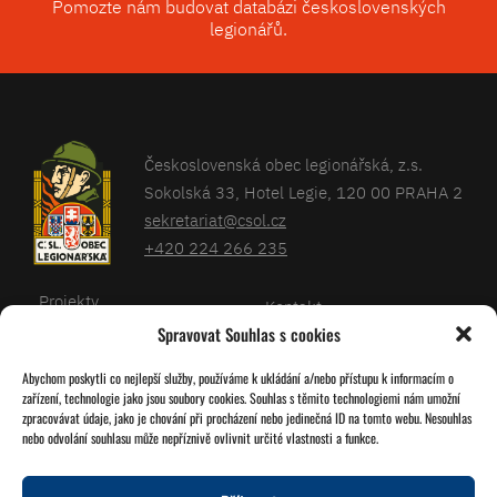
Pomozte nám budovat databázi československých
legionářů.
Československá obec legionářská, z.s.
Sokolská 33, Hotel Legie, 120 00 PRAHA 2
sekretariat@csol.cz
+420 224 266 235
Projekty
Kontakt
Spravovat Souhlas s cookies
Články
Databáze legionářů
Abychom poskytli co nejlepší služby, používáme k ukládání a/nebo přístupu k informacím o
Kalendář
Pro členy
zařízení, technologie jako jsou soubory cookies. Souhlas s těmito technologiemi nám umožní
O nás
zpracovávat údaje, jako je chování při procházení nebo jedinečná ID na tomto webu. Nesouhlas
Zásady cookies
nebo odvolání souhlasu může nepříznivě ovlivnit určité vlastnosti a funkce.
Jednoty ČSOL