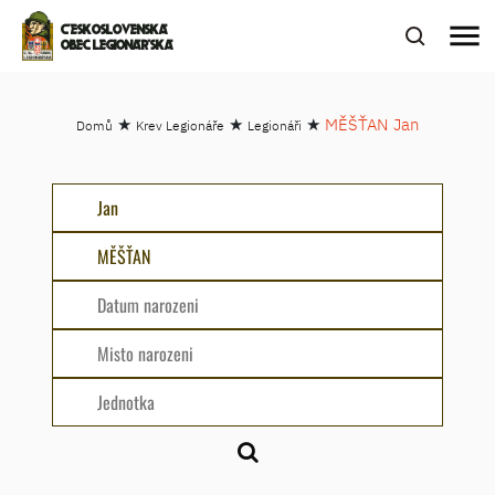
menu
ČESKOSLOVENSKÁ
OBEC LEGIONÁŘSKÁ
★
★
★
MĚŠŤAN Jan
Domů
Krev Legionáře
Legionáři