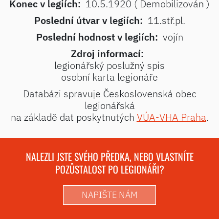
Konec v legiích:
10.5.1920 ( Demobilizován )
Poslední útvar v legiích:
11.stř.pl.
Poslední hodnost v legiích:
vojín
Zdroj informací:
legionářský poslužný spis
osobní karta legionáře
Databázi spravuje Československá obec
legionářská
na základě dat poskytnutých
VÚA-VHA Praha
.
NALEZLI JSTE SVÉHO PŘEDKA, NEBO VLASTNÍTE
POZŮSTALOST PO LEGIONÁŘI?
NAPIŠTE NÁM