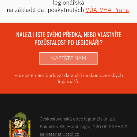
legionářská
na základě dat poskytnutých
VÚA-VHA Praha
.
NALEZLI JSTE SVÉHO PŘEDKA, NEBO VLASTNÍTE
POZŮSTALOST PO LEGIONÁŘI?
NAPIŠTE NÁM
Pomozte nám budovat databázi československých
legionářů.
Československá obec legionářská, z.s.
Sokolská 33, Hotel Legie, 120 00 PRAHA 2
sekretariat@csol.cz