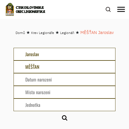
menu
ČESKOSLOVENSKÁ
OBEC LEGIONÁŘSKÁ
★
★
★
MĚŠŤAN Jaroslav
Domů
Krev Legionáře
Legionáři