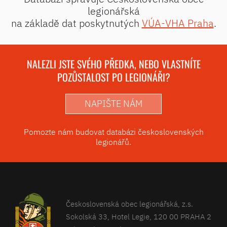
legionářská
na základě dat poskytnutých
VÚA-VHA Praha
.
NALEZLI JSTE SVÉHO PŘEDKA, NEBO VLASTNÍTE
POZŮSTALOST PO LEGIONÁŘI?
NAPIŠTE NÁM
Pomozte nám budovat databázi československých
legionářů.
Československá obec legionářská, z.s.
Sokolská 33, Hotel Legie, 120 00 PRAHA 2