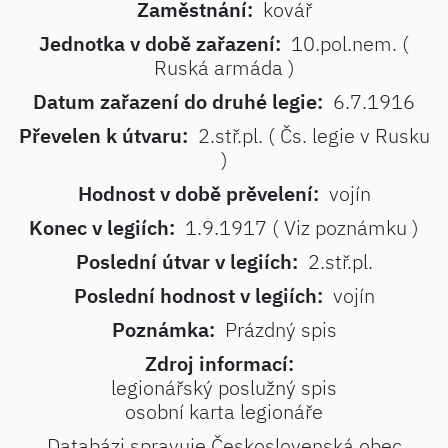
Zaměstnání:
kovář
Jednotka v době zařazení:
10.pol.nem. (
Ruská armáda )
Datum zařazení do druhé legie:
6.7.1916
Převelen k útvaru:
2.stř.pl. ( Čs. legie v Rusku
)
Hodnost v době prěvelení:
vojín
Konec v legiích:
1.9.1917 ( Viz poznámku )
Poslední útvar v legiích:
2.stř.pl.
Poslední hodnost v legiích:
vojín
Poznámka:
Prázdný spis
Zdroj informací:
legionářský poslužný spis
osobní karta legionáře
Databázi spravuje Československá obec