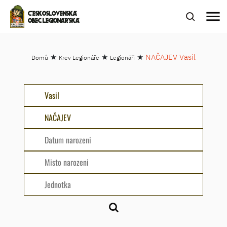
menu
ČESKOSLOVENSKÁ
OBEC LEGIONÁŘSKÁ
★
★
★
NAČAJEV Vasil
Domů
Krev Legionáře
Legionáři