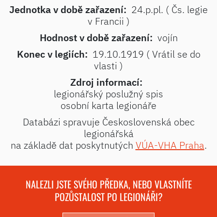
Jednotka v době zařazení:
24.p.pl. ( Čs. legie
v Francii )
Hodnost v době zařazení:
vojín
Konec v legiích:
19.10.1919 ( Vrátil se do
vlasti )
Zdroj informací:
legionářský poslužný spis
osobní karta legionáře
Databázi spravuje Československá obec
legionářská
na základě dat poskytnutých
VÚA-VHA Praha
.
NALEZLI JSTE SVÉHO PŘEDKA, NEBO VLASTNÍTE
POZŮSTALOST PO LEGIONÁŘI?