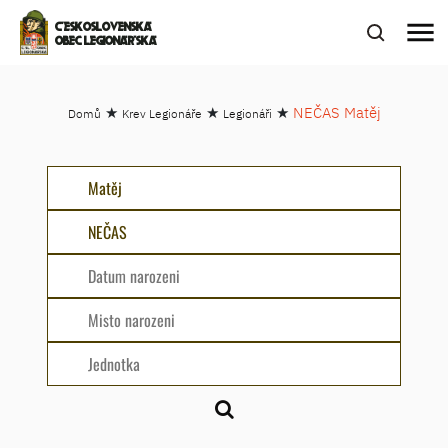
menu
ČESKOSLOVENSKÁ
OBEC LEGIONÁŘSKÁ
★
★
★
NEČAS Matěj
Domů
Krev Legionáře
Legionáři