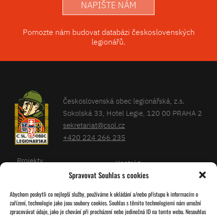
NAPIŠTE NÁM
Pomozte nám budovat databázi československých
legionářů.
Československá obec legionářská, z.s.
Sokolská 33, Hotel Legie, 120 00 PRAHA 2
sekretariat@csol.cz
+420 224 266 235
Projekty
Kontakt
Spravovat Souhlas s cookies
Články
Databáze legionářů
Abychom poskytli co nejlepší služby, používáme k ukládání a/nebo přístupu k informacím o
Kalendář
Pro členy
zařízení, technologie jako jsou soubory cookies. Souhlas s těmito technologiemi nám umožní
O nás
zpracovávat údaje, jako je chování při procházení nebo jedinečná ID na tomto webu. Nesouhlas
Zásady cookies