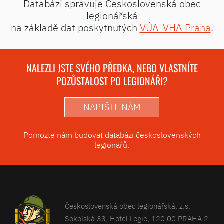
Databázi spravuje Československá obec
legionářská
na základě dat poskytnutých
VÚA-VHA Praha
.
NALEZLI JSTE SVÉHO PŘEDKA, NEBO VLASTNÍTE
POZŮSTALOST PO LEGIONÁŘI?
NAPIŠTE NÁM
Pomozte nám budovat databázi československých
legionářů.
Československá obec legionářská, z.s.
Sokolská 33, Hotel Legie, 120 00 PRAHA 2