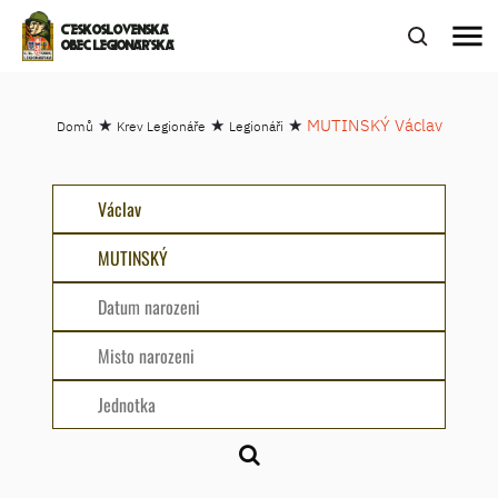
menu
ČESKOSLOVENSKÁ
OBEC LEGIONÁŘSKÁ
★
★
★
MUTINSKÝ Václav
Domů
Krev Legionáře
Legionáři