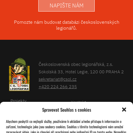
NAPIŠTE NÁM
Pomozte nám budovat databázi československých
legionářů.
Československá obec legionářská, z.s.
Sokolská 33, Hotel Legie, 120 00 PRAHA 2
sekretariat@csol.cz
+420 224 266 235
Projekty
Kontakt
Spravovat Souhlas s cookies
Články
Databáze legionářů
Abychom poskytli co nejlepší služby, používáme k ukládání a/nebo přístupu k informacím o
Kalendář
Pro členy
zařízení, technologie jako jsou soubory cookies. Souhlas s těmito technologiemi nám umožní
O nás
zpracovávat údaje, jako je chování při procházení nebo jedinečná ID na tomto webu. Nesouhlas