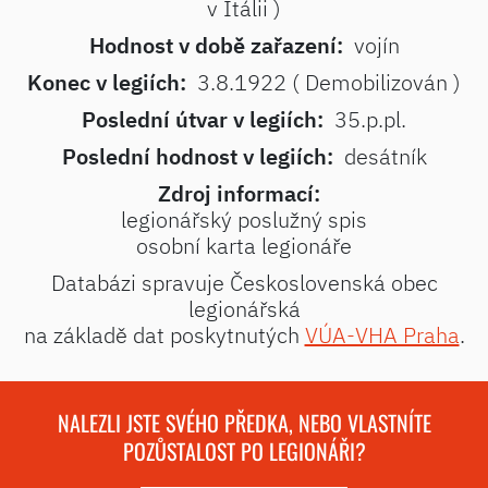
v Itálii )
Hodnost v době zařazení:
vojín
Konec v legiích:
3.8.1922 ( Demobilizován )
Poslední útvar v legiích:
35.p.pl.
Poslední hodnost v legiích:
desátník
Zdroj informací:
legionářský poslužný spis
osobní karta legionáře
Databázi spravuje Československá obec
legionářská
na základě dat poskytnutých
VÚA-VHA Praha
.
NALEZLI JSTE SVÉHO PŘEDKA, NEBO VLASTNÍTE
POZŮSTALOST PO LEGIONÁŘI?