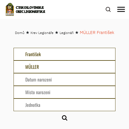
menu
ČESKOSLOVENSKÁ
OBEC LEGIONÁŘSKÁ
★
★
★
MÜLLER František
Domů
Krev Legionáře
Legionáři