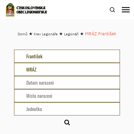
menu
ČESKOSLOVENSKÁ
OBEC LEGIONÁŘSKÁ
★
★
★
MRÁZ František
Domů
Krev Legionáře
Legionáři