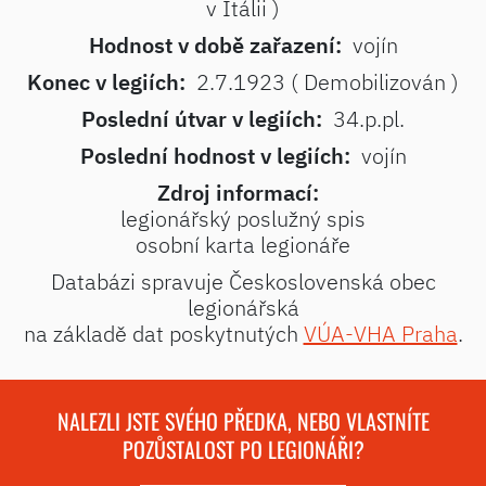
v Itálii )
Hodnost v době zařazení:
vojín
Konec v legiích:
2.7.1923 ( Demobilizován )
Poslední útvar v legiích:
34.p.pl.
Poslední hodnost v legiích:
vojín
Zdroj informací:
legionářský poslužný spis
osobní karta legionáře
Databázi spravuje Československá obec
legionářská
na základě dat poskytnutých
VÚA-VHA Praha
.
NALEZLI JSTE SVÉHO PŘEDKA, NEBO VLASTNÍTE
POZŮSTALOST PO LEGIONÁŘI?