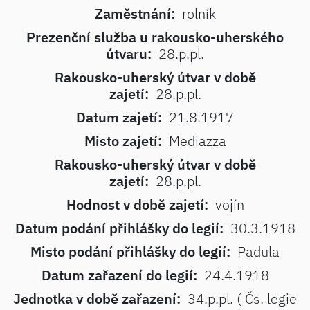
Zaměstnání:
rolník
Prezenční služba u rakousko-uherského
útvaru:
28.p.pl.
Rakousko-uherský útvar v době
zajetí:
28.p.pl.
Datum zajetí:
21.8.1917
Misto zajetí:
Mediazza
Rakousko-uherský útvar v době
zajetí:
28.p.pl.
Hodnost v době zajetí:
vojín
Datum podání přihlášky do legií:
30.3.1918
Misto podání přihlášky do legií:
Padula
Datum zařazení do legií:
24.4.1918
Jednotka v době zařazení:
34.p.pl. ( Čs. legie