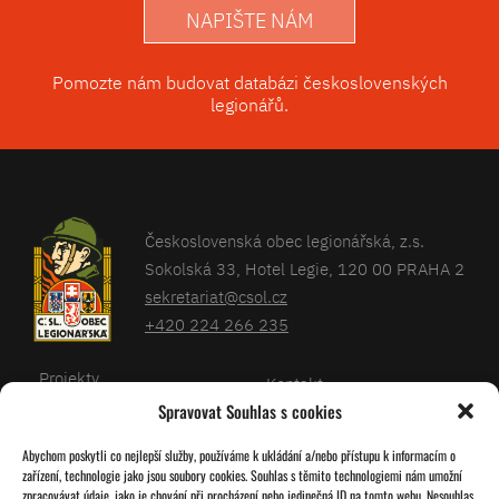
NAPIŠTE NÁM
Pomozte nám budovat databázi československých
legionářů.
Československá obec legionářská, z.s.
Sokolská 33, Hotel Legie, 120 00 PRAHA 2
sekretariat@csol.cz
+420 224 266 235
Projekty
Kontakt
Spravovat Souhlas s cookies
Články
Databáze legionářů
Abychom poskytli co nejlepší služby, používáme k ukládání a/nebo přístupu k informacím o
Kalendář
Pro členy
zařízení, technologie jako jsou soubory cookies. Souhlas s těmito technologiemi nám umožní
O nás
zpracovávat údaje, jako je chování při procházení nebo jedinečná ID na tomto webu. Nesouhlas