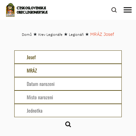
menu
ČESKOSLOVENSKÁ
OBEC LEGIONÁŘSKÁ
★
★
★
MRÁZ Josef
Domů
Krev Legionáře
Legionáři