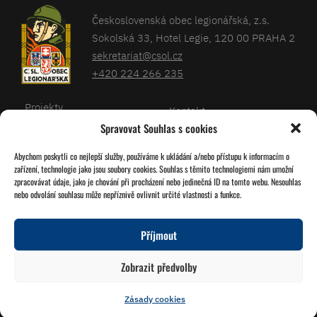
Československá obec legionářská, z.s.
Sokolská 33, Hotel Legie, 120 00 PRAHA 2
sekretariat@csol.cz
+420 224 266 235
Projekty
Kontakt
Spravovat Souhlas s cookies
Články
Databáze legionářů
Abychom poskytli co nejlepší služby, používáme k ukládání a/nebo přístupu k informacím o
Kalendář
Pro členy
zařízení, technologie jako jsou soubory cookies. Souhlas s těmito technologiemi nám umožní
O nás
zpracovávat údaje, jako je chování při procházení nebo jedinečná ID na tomto webu. Nesouhlas
Zásady cookies
nebo odvolání souhlasu může nepříznivě ovlivnit určité vlastnosti a funkce.
Jednoty ČSOL
Příjmout
Sledujte nás!
Zobrazit předvolby
Zásady cookies
© 2026 Grafika
Studio Družba
Vytvořil
Miroslav Tomášek
a Lukáš Víšek