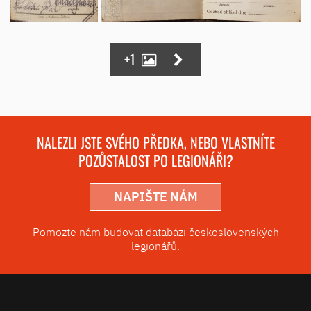
+1
NALEZLI JSTE SVÉHO PŘEDKA, NEBO VLASTNÍTE
POZŮSTALOST PO LEGIONÁŘI?
NAPIŠTE NÁM
Pomozte nám budovat databázi československých
legionářů.