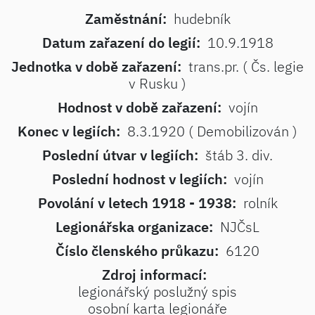
Zaměstnání:
hudebník
Datum zařazení do legií:
10.9.1918
Jednotka v době zařazení:
trans.pr. ( Čs. legie
v Rusku )
Hodnost v době zařazení:
vojín
Konec v legiích:
8.3.1920 ( Demobilizován )
Poslední útvar v legiích:
štáb 3. div.
Poslední hodnost v legiích:
vojín
Povolání v letech 1918 - 1938:
rolník
Legionářska organizace:
NJČsL
Číslo členského průkazu:
6120
Zdroj informací:
legionářský poslužný spis
osobní karta legionáře