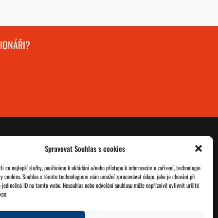
GIONÁŘI?
Spravovat Souhlas s cookies
O nás
Databáze legionářů
i co nejlepší služby, používáme k ukládání a/nebo přístupu k informacím o zařízení, technologie
ry cookies. Souhlas s těmito technologiemi nám umožní zpracovávat údaje, jako je chování při
Jednoty ČSOL
Pro členy
 jedinečná ID na tomto webu. Nesouhlas nebo odvolání souhlasu může nepříznivě ovlivnit určité
kce.
Kontakt
Zásady cookies