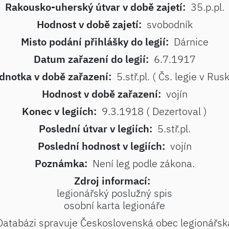
Rakousko-uherský útvar v době zajetí:
35.p.pl.
Hodnost v době zajetí:
svobodník
Misto podání přihlášky do legií:
Dárnice
Datum zařazení do legií:
6.7.1917
dnotka v době zařazení:
5.stř.pl. ( Čs. legie v Rus
Hodnost v době zařazení:
vojín
Konec v legiích:
9.3.1918 ( Dezertoval )
Poslední útvar v legiích:
5.stř.pl.
Poslední hodnost v legiích:
vojín
Poznámka:
Není leg podle zákona.
Zdroj informací:
legionářský poslužný spis
osobní karta legionáře
Databázi spravuje Československá obec legionářsk