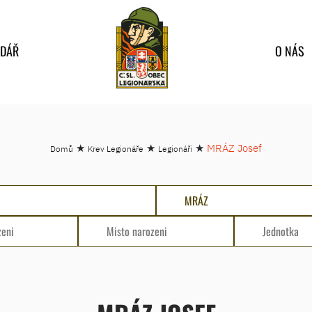
NDÁŘ
O NÁS
★
★
★
MRÁZ Josef
Domů
Krev Legionáře
Legionáři