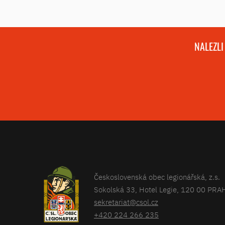
NALEZLI
Československá obec legionářská, z.s.
Sokolská 33, Hotel Legie, 120 00 PRA
sekretariat@csol.cz
+420 224 266 235