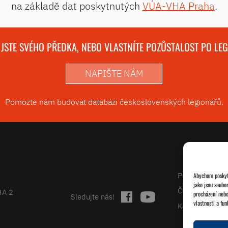
na základě dat poskytnutých
VÚA-VHA Praha
.
 JSTE SVÉHO PŘEDKA, NEBO VLASTNÍTE POZŮSTALOST PO LE
NAPIŠTE NÁM
Pomozte nám budovat databázi československých legionářů.
Projekty
Abychom poskytl
jako jsou soubo
Články
HA 2
procházení nebo
Sledujte nás!
vlastnosti a fun
Kalendář