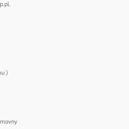
p.pl.
ku )
němovny