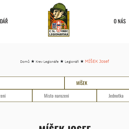
NDÁŘ
O NÁS
★
★
★
MÍŠEK Josef
Domů
Krev Legionáře
Legionáři