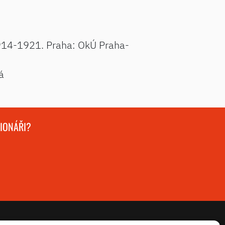
1914-1921. Praha: OkÚ Praha-
á
GIONÁŘI?