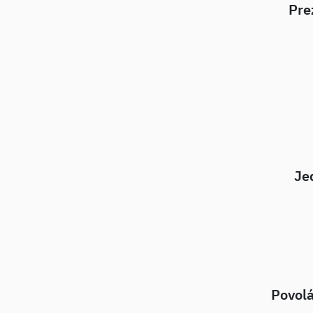
Pre
Je
Povolá