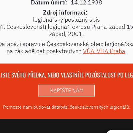
Datum úmrtí:
14.12.1938
Zdroj informací:
legionářský poslužný spis
í. Českoslovenští legionáři okresu Praha-západ 
západ, 2001.
Databázi spravuje Československá obec legionářsk
na základě dat poskytnutých
VÚA-VHA Praha
.
 JSTE SVÉHO PŘEDKA, NEBO VLASTNÍTE POZŮSTALOST PO LE
NAPIŠTE NÁM
Pomozte nám budovat databázi československých legionářů.