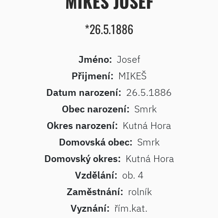
MIKEŠ JOSEF
*26.5.1886
Jméno:
Josef
Přijmení:
MIKEŠ
Datum narození:
26.5.1886
Obec narození:
Smrk
Okres narození:
Kutná Hora
Domovská obec:
Smrk
Domovský okres:
Kutná Hora
Vzdělání:
ob. 4
Zaměstnání:
rolník
Vyznání:
řím.kat.