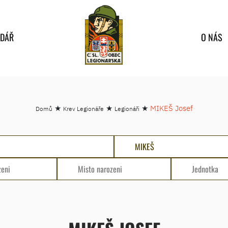
NDÁŘ
O NÁS
★
★
★
MIKEŠ Josef
Domů
Krev Legionáře
Legionáři