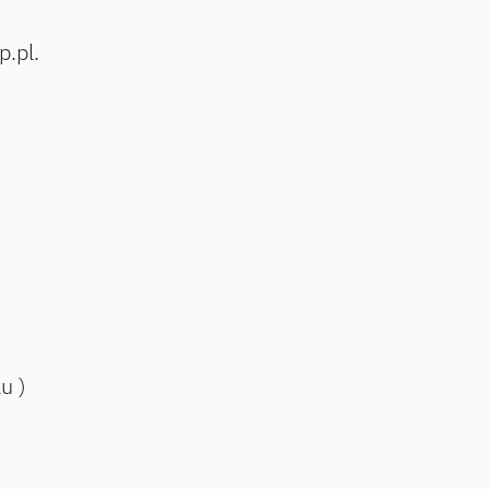
p.pl.
ku )