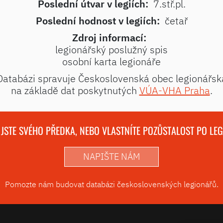
Poslední útvar v legiích:
7.stř.pl.
Poslední hodnost v legiích:
četař
Zdroj informací:
legionářský poslužný spis
osobní karta legionáře
Databázi spravuje Československá obec legionářsk
na základě dat poskytnutých
VÚA-VHA Praha
.
 JSTE SVÉHO PŘEDKA, NEBO VLASTNÍTE POZŮSTALOST PO LE
NAPIŠTE NÁM
Pomozte nám budovat databázi československých legionářů.