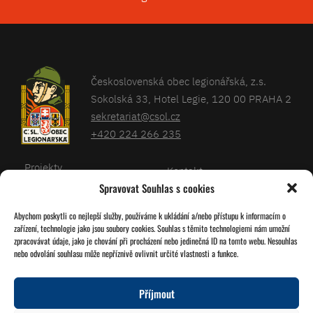
Československá obec legionářská, z.s.
Sokolská 33, Hotel Legie, 120 00 PRAHA 2
sekretariat@csol.cz
+420 224 266 235
Projekty
Kontakt
Spravovat Souhlas s cookies
Články
Databáze legionářů
Abychom poskytli co nejlepší služby, používáme k ukládání a/nebo přístupu k informacím o
Kalendář
Pro členy
zařízení, technologie jako jsou soubory cookies. Souhlas s těmito technologiemi nám umožní
O nás
zpracovávat údaje, jako je chování při procházení nebo jedinečná ID na tomto webu. Nesouhlas
Zásady cookies
nebo odvolání souhlasu může nepříznivě ovlivnit určité vlastnosti a funkce.
Jednoty ČSOL
Příjmout
Sledujte nás!