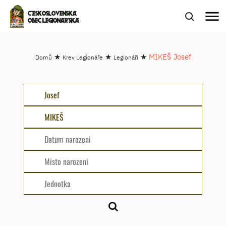
menu
ČESKOSLOVENSKÁ
OBEC LEGIONÁŘSKÁ
★
★
★
MIKEŠ Josef
Domů
Krev Legionáře
Legionáři