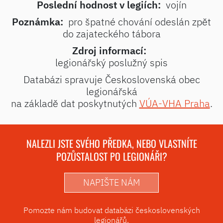
Poslední hodnost v legiích:
vojín
Poznámka:
pro špatné chování odeslán zpět
do zajateckého tábora
Zdroj informací:
legionářský poslužný spis
Databázi spravuje Československá obec
legionářská
na základě dat poskytnutých
VÚA-VHA Praha
.
NALEZLI JSTE SVÉHO PŘEDKA, NEBO VLASTNÍTE
POZŮSTALOST PO LEGIONÁŘI?
NAPIŠTE NÁM
Pomozte nám budovat databázi československých
legionářů.