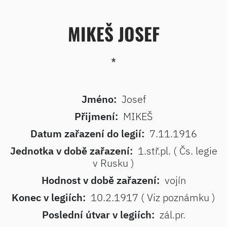
MIKEŠ JOSEF
*
Jméno:
Josef
Přijmení:
MIKEŠ
Datum zařazení do legií:
7.11.1916
Jednotka v době zařazení:
1.stř.pl. ( Čs. legie
v Rusku )
Hodnost v době zařazení:
vojín
Konec v legiích:
10.2.1917 ( Viz poznámku )
Poslední útvar v legiích:
zál.pr.