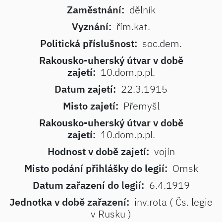
Zaměstnání:
dělník
Vyznání:
řím.kat.
Politická příslušnost:
soc.dem.
Rakousko-uherský útvar v době
zajetí:
10.dom.p.pl.
Datum zajetí:
22.3.1915
Misto zajetí:
Přemyšl
Rakousko-uherský útvar v době
zajetí:
10.dom.p.pl.
Hodnost v době zajetí:
vojín
Misto podání přihlášky do legií:
Omsk
Datum zařazení do legií:
6.4.1919
Jednotka v době zařazení:
inv.rota ( Čs. legie
v Rusku )