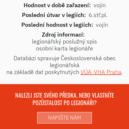
Hodnost v době zařazení:
vojín
Poslední útvar v legiích:
6.stř.pl.
Poslední hodnost v legiích:
vojín
Zdroj informací:
legionářský poslužný spis
osobní karta legionáře
Databázi spravuje Československá obec
legionářská
na základě dat poskytnutých
VÚA-VHA Praha
.
NALEZLI JSTE SVÉHO PŘEDKA, NEBO VLASTNÍTE
POZŮSTALOST PO LEGIONÁŘI?
NAPIŠTE NÁM