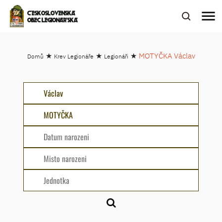
menu
ČESKOSLOVENSKÁ
OBEC LEGIONÁŘSKÁ
★
★
★
MOTYČKA Václav
Domů
Krev Legionáře
Legionáři