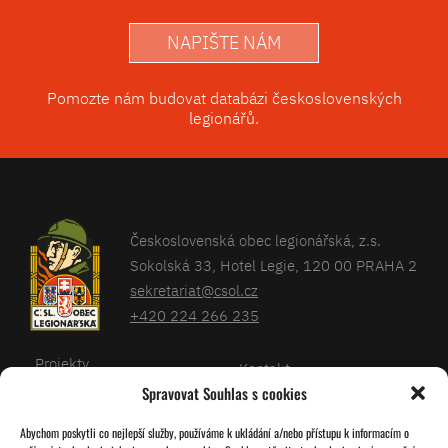
NAPIŠTE NÁM
Pomozte nám budovat databázi československých
legionářů.
Československá obec legionářská, z.s.
Sokolská 33, Hotel Legie, 120 00 PRAHA 2
sekretariat@csol.cz
+420 224 266 235
Projekty
Kontakt
Spravovat Souhlas s cookies
Články
Databáze legionářů
Abychom poskytli co nejlepší služby, používáme k ukládání a/nebo přístupu k informacím o
Kalendář
Pro členy