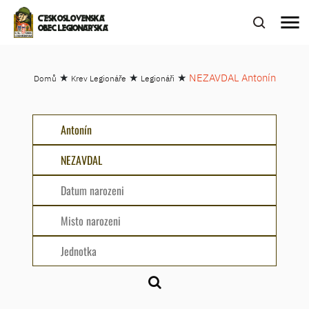
menu
ČESKOSLOVENSKÁ
OBEC LEGIONÁŘSKÁ
★
★
★
NEZAVDAL Antonín
Domů
Krev Legionáře
Legionáři