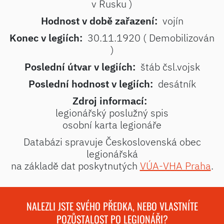
v Rusku )
Hodnost v době zařazení:
vojín
Konec v legiích:
30.11.1920 ( Demobilizován
)
Poslední útvar v legiích:
štáb čsl.vojsk
Poslední hodnost v legiích:
desátník
Zdroj informací:
legionářský poslužný spis
osobní karta legionáře
Databázi spravuje Československá obec
legionářská
na základě dat poskytnutých
VÚA-VHA Praha
.
NALEZLI JSTE SVÉHO PŘEDKA, NEBO VLASTNÍTE
POZŮSTALOST PO LEGIONÁŘI?