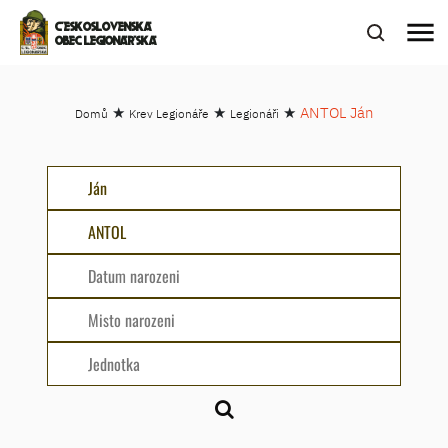
menu
ČESKOSLOVENSKÁ
OBEC LEGIONÁŘSKÁ
★
★
★
ANTOL Ján
Domů
Krev Legionáře
Legionáři