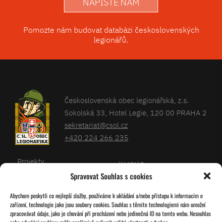
NAPIŠTE NÁM
Pomozte nám budovat databázi československých
legionářů.
Československá obec legionářská, z.s.
Sokolská 33, Hotel Legie, 120 00 PRAHA 2
sekretariat@csol.cz
+420 224 266 235
Projekty
Kontakt
Spravovat Souhlas s cookies
Články
Databáze legionářů
Abychom poskytli co nejlepší služby, používáme k ukládání a/nebo přístupu k informacím o
Kalendář
Pro členy
zařízení, technologie jako jsou soubory cookies. Souhlas s těmito technologiemi nám umožní
O nás
zpracovávat údaje, jako je chování při procházení nebo jedinečná ID na tomto webu. Nesouhlas
Zásady cookies