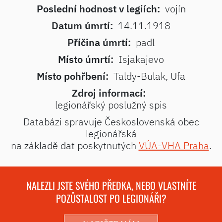
Poslední hodnost v legiích:
vojín
Datum úmrtí:
14.11.1918
Příčina úmrtí:
padl
Místo úmrtí:
Isjakajevo
Místo pohřbení:
Taldy-Bulak, Ufa
Zdroj informací:
legionářský poslužný spis
Databázi spravuje Československá obec
legionářská
na základě dat poskytnutých
VÚA-VHA Praha
.
NALEZLI JSTE SVÉHO PŘEDKA, NEBO VLASTNÍTE
POZŮSTALOST PO LEGIONÁŘI?