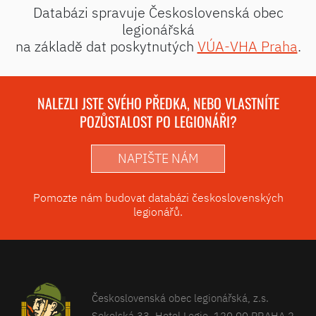
Databázi spravuje Československá obec
legionářská
na základě dat poskytnutých
VÚA-VHA Praha
.
NALEZLI JSTE SVÉHO PŘEDKA, NEBO VLASTNÍTE
POZŮSTALOST PO LEGIONÁŘI?
NAPIŠTE NÁM
Pomozte nám budovat databázi československých
legionářů.
Československá obec legionářská, z.s.
Sokolská 33, Hotel Legie, 120 00 PRAHA 2