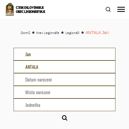
menu
ČESKOSLOVENSKÁ
OBEC LEGIONÁŘSKÁ
★
★
★
ANTALA Jan
Domů
Krev Legionáře
Legionáři