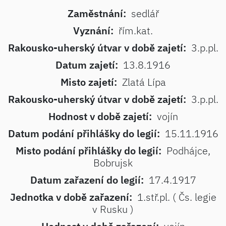
Zaměstnání:
sedlář
Vyznání:
řím.kat.
Rakousko-uherský útvar v době zajetí:
3.p.pl.
Datum zajetí:
13.8.1916
Misto zajetí:
Zlatá Lípa
Rakousko-uherský útvar v době zajetí:
3.p.pl.
Hodnost v době zajetí:
vojín
Datum podání přihlášky do legií:
15.11.1916
Misto podání přihlášky do legií:
Podhájce,
Bobrujsk
Datum zařazení do legií:
17.4.1917
Jednotka v době zařazení:
1.stř.pl. ( Čs. legie
v Rusku )