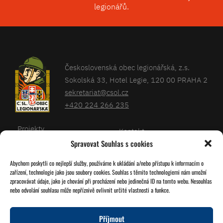
legionářů.
Československá obec legionářská, z.s.
Sokolská 33, Hotel Legie, 120 00 PRAHA 2
sekretariat@csol.cz
+420 224 266 235
Projekty
Kontakt
Spravovat Souhlas s cookies
Články
Databáze legionářů
Abychom poskytli co nejlepší služby, používáme k ukládání a/nebo přístupu k informacím o
Kalendář
Pro členy
zařízení, technologie jako jsou soubory cookies. Souhlas s těmito technologiemi nám umožní
O nás
zpracovávat údaje, jako je chování při procházení nebo jedinečná ID na tomto webu. Nesouhlas
Zásady cookies
nebo odvolání souhlasu může nepříznivě ovlivnit určité vlastnosti a funkce.
Jednoty ČSOL
Příjmout