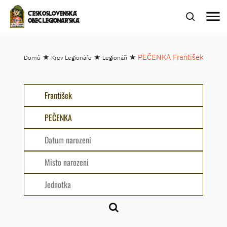
menu
ČESKOSLOVENSKÁ
OBEC LEGIONÁŘSKÁ
★
★
★
PEČENKA František
Domů
Krev Legionáře
Legionáři