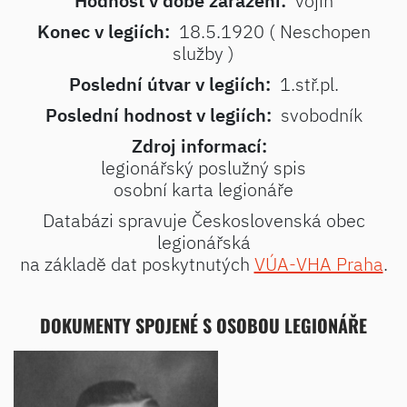
Hodnost v době zařazení:
vojín
Konec v legiích:
18.5.1920 ( Neschopen
služby )
Poslední útvar v legiích:
1.stř.pl.
Poslední hodnost v legiích:
svobodník
Zdroj informací:
legionářský poslužný spis
osobní karta legionáře
Databázi spravuje Československá obec
legionářská
na základě dat poskytnutých
VÚA-VHA Praha
.
DOKUMENTY SPOJENÉ S OSOBOU LEGIONÁŘE