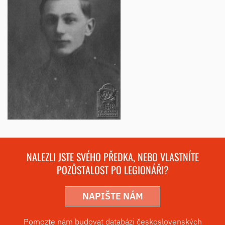
NALEZLI JSTE SVÉHO PŘEDKA, NEBO VLASTNÍTE
POZŮSTALOST PO LEGIONÁŘI?
NAPIŠTE NÁM
Pomozte nám budovat databázi československých