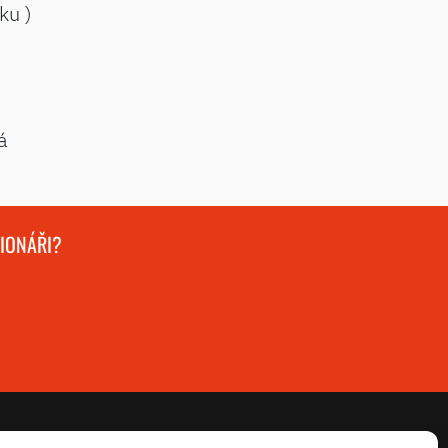
ku )
á
GIONÁŘI?