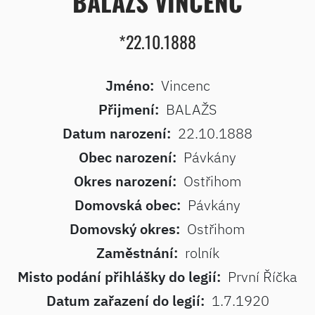
BALAŽS VINCENC
*22.10.1888
Jméno:
Vincenc
Přijmení:
BALAŽS
Datum narození:
22.10.1888
Obec narození:
Pávkány
Okres narození:
Ostřihom
Domovská obec:
Pávkány
Domovský okres:
Ostřihom
Zaměstnání:
rolník
Misto podání přihlášky do legií:
První Říčka
Datum zařazení do legií:
1.7.1920