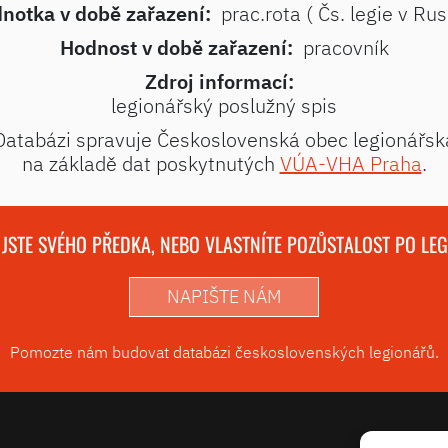
notka v době zařazení:
prac.rota ( Čs. legie v Rus
Hodnost v době zařazení:
pracovník
Zdroj informací:
legionářský poslužný spis
Databázi spravuje Československá obec legionářsk
na základě dat poskytnutých
VÚA-VHA Praha
.
 JSTE SVÉHO PŘEDKA, NEBO VLASTNÍTE POZŮSTALOST PO LE
NAPIŠTE NÁM
Pomozte nám budovat databázi československých legionářů.