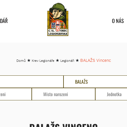
NDÁŘ
O NÁS
★
★
★
BALAŽS Vincenc
Domů
Krev Legionáře
Legionáři